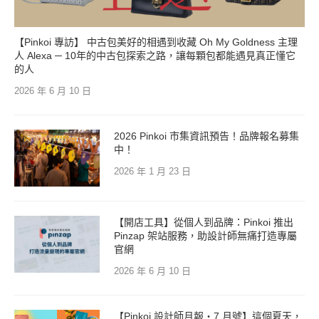
【Pinkoi 專訪】 中古包美好的相遇到收藏 Oh My Goldness 主理
人 Alexa ─ 10年的中古包探索之路，讓每顆包都能遇見真正懂它
的人
2026 年 6 月 10 日
2026 Pinkoi 市集資訊預告！品牌報名募集
中！
2026 年 1 月 23 日
【開店工具】從個人到品牌：Pinkoi 推出
Pinzap 架站服務，助設計師無痛打造專屬
官網
2026 年 6 月 10 日
【Pinkoi 設計師月報・7 月號】這個夏天，