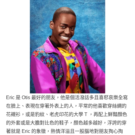
Eric 是 Otis 最好的朋友，他是個活潑話多且喜怒哀樂全寫
在臉上、表現在穿著外表上的人，平常的他喜歡穿絲綢的
花襯衫，或是豹紋、老虎印花的大學 T ，再配上鮮豔顏色
的外套或是大膽對比色的鞋子，顏色越多越好，浮誇的穿
著就是 Eric 的象徵，熱情洋溢且一股腦地對朋友掏心掏