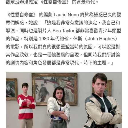
觀眾沒辦法確定 《性愛自修室》 的背景時代。
《性愛自修室》 的編劇 Laurie Nunn 終於為疑惑已久的觀
眾們解惑，她說：「這是我非常有意識的決定，我自己和
導演、同時也是製片人 Ben Taylor 都非常喜歡青少年類型
的作品，特別是 1980 年代約翰・休斯（ John Hughes）
的電影，所以我們真的很想重塑當時的氛圍，可以說是對
其作品致敬，也是一種懷舊風的呈現，但同時我們所討論
的劇情內容和角色發展都是非常現代、時下的主題。」