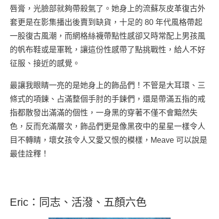
唇膏，光臉部就夠帶殺氣了。她身上的流蘇灰皮革復古外
套更是在影集播出後賣到缺貨，十足的 80 年代風格帶起
一股復古風潮，而網格絲襪帶點性感卻又時常配上男孩風
的帆布鞋或是軍靴，讓這份性感帶了點挑戰性，給人不好
征服、接近的感覺。
最讓我眼睛一亮的是她身上的飾品們！不管是大耳環、三
條式的項鍊、占滿整個手肘的手鍊們，還是帶滿五指的戒
指都散發出滿滿的個性，一身黑的穿著不僅不會黯然失
色，反而充滿層次，飾品們更是像黑夜中的星星一樣令人
目不轉睛，壞女孩令人又愛又恨的模樣，Meave 可以說是
最佳詮釋！
Eric：同志、活潑、五顏六色