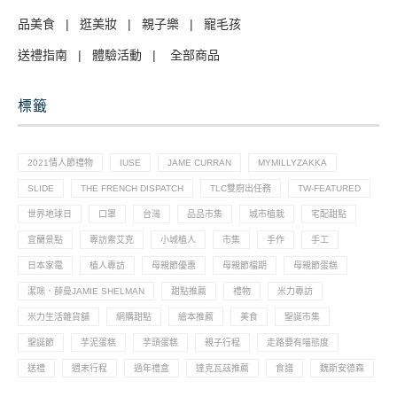
品美食
|
逛美妝
|
親子樂
|
寵毛孩
送禮指南
|
體驗活動
|
全部商品
標籤
2021情人節禮物
IUSE
JAME CURRAN
MYMILLYZAKKA
SLIDE
THE FRENCH DISPATCH
TLC雙廚出任務
TW-FEATURED
世界地球日
口罩
台灣
品品市集
城市植栽
宅配甜點
宜蘭景點
專訪索艾克
小城植人
市集
手作
手工
日本家電
植人專訪
母親節優惠
母親節檔期
母親節蛋糕
潔咪．薛曼JAMIE SHELMAN
甜點推薦
禮物
米力專訪
米力生活雜貨舖
網購甜點
繪本推薦
美食
聖誕市集
聖誕節
芋泥蛋糕
芋頭蛋糕
親子行程
走路要有喵態度
送禮
週末行程
過年禮盒
達克瓦茲推薦
食譜
魏斯安德森