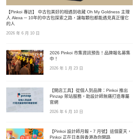
【Pinkoi 專訪】 中古包美好的相遇到收藏 Oh My Goldness 主理
人 Alexa ─ 10年的中古包探索之路，讓每顆包都能遇見真正懂它
的人
2026 年 6 月 10 日
2026 Pinkoi 市集資訊預告！品牌報名募集
中！
2026 年 1 月 23 日
【開店工具】從個人到品牌：Pinkoi 推出
Pinzap 架站服務，助設計師無痛打造專屬
官網
2026 年 6 月 10 日
【Pinkoi 設計師月報・7 月號】這個夏天，
Pinkoi 正在日本與香港為你開路