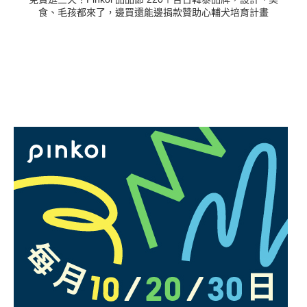
食、毛孩都來了，邊買還能邊捐款贊助心輔犬培育計畫