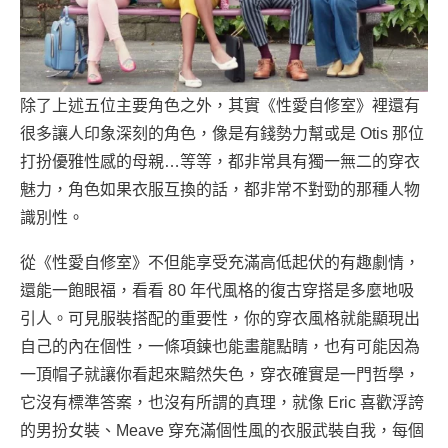
除了上述五位主要角色之外，其實《性愛自修室》裡還有
很多讓人印象深刻的角色，像是有錢勢力幫或是 Otis 那位
打扮優雅性感的母親…等等，都非常具有獨一無二的穿衣
魅力，角色如果衣服互換的話，都非常不對勁的那種人物
識別性。
從《性愛自修室》不但能享受充滿高低起伏的有趣劇情，
還能一飽眼福，看看 80 年代風格的復古穿搭是多麼地吸
引人。可見服裝搭配的重要性，你的穿衣風格就能顯現出
自己的內在個性，一條項鍊也能畫龍點睛，也有可能因為
一頂帽子就讓你看起來黯然失色，穿衣確實是一門哲學，
它沒有標準答案，也沒有所謂的真理，就像 Eric 喜歡浮誇
的男扮女裝、Meave 穿充滿個性風的衣服武裝自我，每個