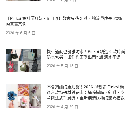
【Pinkoi 設計師月報・5 月號】教你只花 3 秒、讓流量成長 20%
的真實案例
2026 年 6 月 5 日
機車通勤也優雅防水！Pinkoi 精選 6 款時尚
防水包袋，讓你梅雨季出門也能滴水不漏
2026 年 5 月 13 日
不會凋謝的康乃馨！2026 母親節 Pinkoi 精
選六款特殊材質花束：橫跨樹脂、針織、皮
革與法式千層酥，重新創造送禮的驚喜指數
2026 年 4 月 29 日