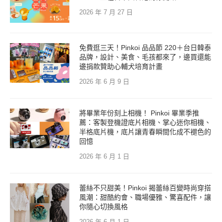
2026 年 7 月 27 日
免費逛三天！Pinkoi 品品節 220＋台日韓泰
品牌，設計、美食、毛孩都來了，邊買還能
邊捐款贊助心輔犬培育計畫
2026 年 6 月 9 日
將畢業年份刻上相機！ Pinkoi 畢業季推
薦：客製登機證底片相機、掌心迷你相機、
半格底片機，底片讓青春瞬間化成不褪色的
回憶
2026 年 6 月 1 日
蕾絲不只甜美！Pinkoi 揭蕾絲百變時尚穿搭
風潮：甜酷約會、職場優雅、驚喜配件，讓
你隨心切換風格
2026 年 6 月 1 日