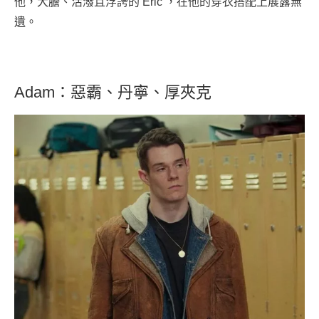
他，大膽、活潑且浮誇的 Eric ，在他的穿衣搭配上展露無
遺。
Adam：惡霸、丹寧、厚夾克