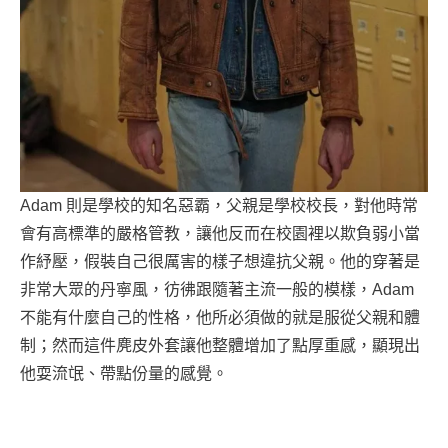
Adam 則是學校的知名惡霸，父親是學校校長，對他時常
會有高標準的嚴格管教，讓他反而在校園裡以欺負弱小當
作紓壓，假裝自己很厲害的樣子想違抗父親。他的穿著是
非常大眾的丹寧風，彷彿跟隨著主流一般的模樣，Adam
不能有什麼自己的性格，他所必須做的就是服從父親和體
制；然而這件麂皮外套讓他整體增加了點厚重感，顯現出
他耍流氓、帶點份量的感覺。