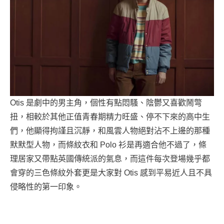
Otis 是劇中的男主角，個性有點悶騷、陰鬱又喜歡鬧彆
扭，相較於其他正值青春期精力旺盛、停不下來的高中生
們，他顯得拘謹且沉靜，和風雲人物絕對沾不上邊的那種
默默型人物，而條紋衣和 Polo 衫是再適合他不過了，條
理居家又帶點英國傳統派的氣息，而這件每次登場幾乎都
會穿的三色條紋外套更是大家對 Otis 感到平易近人且不具
侵略性的第一印象。