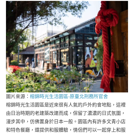
圖片來源：
榕錦時光生活園區-原臺北刑務所官舍
榕錦時光生活園區是近來很有人氣的戶外約會地點，這裡
由日治時期的老建築改建而成，保留了濃濃的日式氛圍，
漫步其中，仿佛置身於日本一般。園區內有許多文青小店
和特色餐廳，還提供和服體驗，情侶們可以一起穿上和服