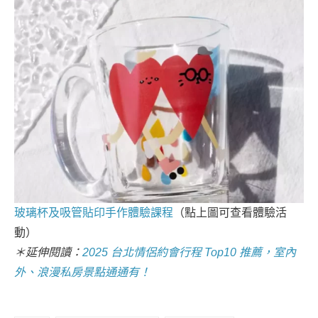
玻璃杯及吸管貼印手作體驗課程
（點上圖可查看體驗活
動）
＊延伸閱讀：
2025 台北情侶約會行程 Top10 推薦，室內
外、浪漫私房景點通通有！