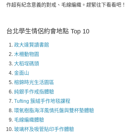
作超有紀念意義的對戒、毛線編織。趕緊往下看看吧！
台北學生情侶約會地點 Top 10
政大達賢讀書館
木柵動物園
大稻埕碼頭
金面山
榕錦時光生活園區
純銀手作戒指體驗
Tufting 簇絨手作地毯課程
環氧樹脂海洋風情托盤與雙杯墊體驗
毛線編織體驗
玻璃杯及吸管貼印手作體驗