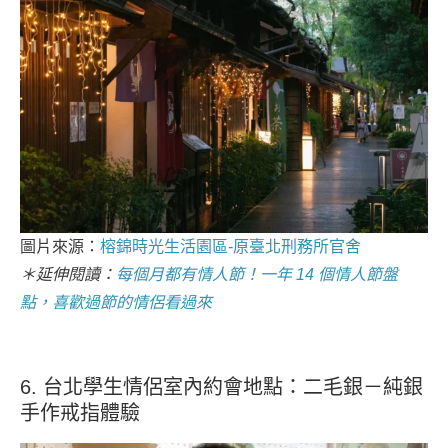
圖片來源：
榕錦時光生活園區-原臺北刑務所官舍
＊延伸閱讀：
每個月都有情人節！一年 14 個情人節盤
點，喜歡過節的情侶看過來
6. 台北學生情侶室內約會地點：二毛銀－純銀
手作戒指體驗