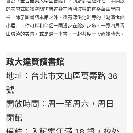
譽為「全台最美大學圖書館」，到處都超級好拍！半開放
的夾層式閱讀空間彷彿置身在哈利波特的霍格華茲學園
裡，除了圖書館本館之外，還有滯洪池畔旁的「湖濱悅讀
小屋」。你可以和伴侶一同漫步在館外步道，一覽四周青
山環繞的美景，或是選一本書，一起共度一段靜謐時光。
政大達賢讀書館
地址：台北市文山區萬壽路 36
號
開放時間：周一至周六，周日
閉館
備註：入館需年滿 18 歲，校外