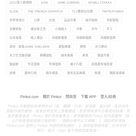
2021情人節禮物
IUSE
JAME CURRAN
MYMILLYZAKKA
SLIDE
THE FRENCH DISPATCH
TLC雙廚出任務
TW-FEATURED
世界地球日
口罩
台灣
品品市集
城市植栽
宅配甜點
宜蘭景點
專訪索艾克
小城植人
市集
手作
手工
日本家電
植人專訪
母親節優惠
母親節檔期
母親節蛋糕
潔咪．薛曼JAMIE SHELMAN
甜點推薦
禮物
米力專訪
米力生活雜貨舖
網購甜點
繪本推薦
美食
聖誕市集
聖誕節
芋泥蛋糕
芋頭蛋糕
親子行程
走路要有喵態度
送禮
週末行程
過年禮盒
達克瓦茲推薦
食譜
魏斯安德森
Pinkoi.com
關於 Pinkoi
問與答
下載 APP
登入/註冊
Pinkoi 作者群如有使用外站（如：翻譯、引用）部落客、設計師、及任何內
容創作者的產物，皆會註明並附上原著連結。若發現來源不正確或有缺漏，其
並非蓄意造成，Pinkoi 會於告知後更正。若想要使用 Pinkoi 的內容產物（個
人行為使用或商業行為使用），請務必遵守以下規範： 1. 須註明來源為
Pinkoi.com 並附上 Pinkoi 內容的原始連結。 2. 須保留原始內容；任何字詞、
照片、影片、logo 皆不得修改或增減。