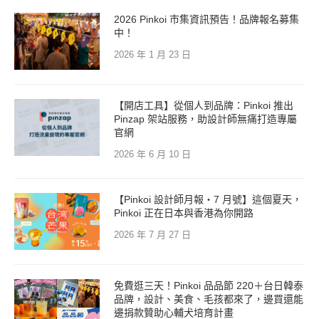
2026 Pinkoi 市集資訊預告！品牌報名募集
中！
2026 年 1 月 23 日
【開店工具】從個人到品牌：Pinkoi 推出
Pinzap 架站服務，助設計師無痛打造專屬
官網
2026 年 6 月 10 日
【Pinkoi 設計師月報・7 月號】這個夏天，
Pinkoi 正在日本與香港為你開路
2026 年 7 月 27 日
免費逛三天！Pinkoi 品品節 220＋台日韓泰
品牌，設計、美食、毛孩都來了，邊買還能
邊捐款贊助心輔犬培育計畫