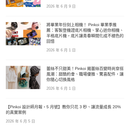
2026 年 6 月 9 日
將畢業年份刻上相機！ Pinkoi 畢業季推
薦：客製登機證底片相機、掌心迷你相機、
半格底片機，底片讓青春瞬間化成不褪色的
回憶
2026 年 6 月 1 日
蕾絲不只甜美！Pinkoi 揭蕾絲百變時尚穿搭
風潮：甜酷約會、職場優雅、驚喜配件，讓
你隨心切換風格
2026 年 6 月 1 日
【Pinkoi 設計師月報・5 月號】教你只花 3 秒、讓流量成長 20%
的真實案例
2026 年 6 月 5 日