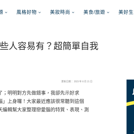
題
風格好物
美妝時尚
美食/旅遊
美好生
些人容易有？超簡單自我
更新日期： 2023 年 8 月 21 日
了；明明對方先做錯事，我卻先示好求
腦」上身囉！大家最近應該很常聽到這個
天編輯幫大家整理戀愛腦的特質、表現、測