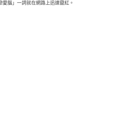
戀愛腦」一詞就在網路上迅速竄紅。
熱
效的招桃花方法推薦，100%提升戀愛運！
【P
相遇到
主理
探
真