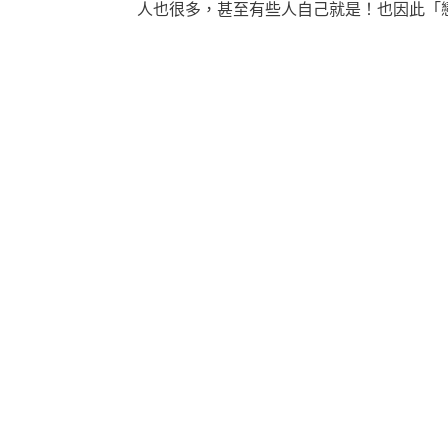
人也很多，甚至有些人自己就是！也因此「
＊延伸閱讀：
2023 如何招桃花？十大最有