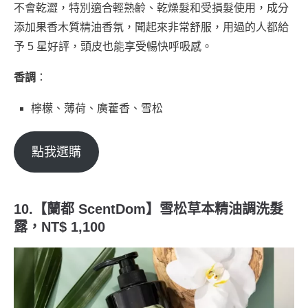
不會乾澀，特別適合輕熟齡、乾燥髮和受損髮使用，成分
添加果香木質精油香氛，聞起來非常舒服，用過的人都給
予 5 星好評，頭皮也能享受暢快呼吸感。
香調
：
檸檬、薄荷、廣藿香、雪松
點我選購
10.【蘭都 ScentDom】雪松草本精油調洗髮
露，NT$ 1,100