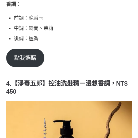
香調
：
前調：晚香玉
中調：鈴蘭、茉莉
後調：檀香
點我選購
4.【淨毒五郎】控油洗髮精－漫想香調，NT$
450