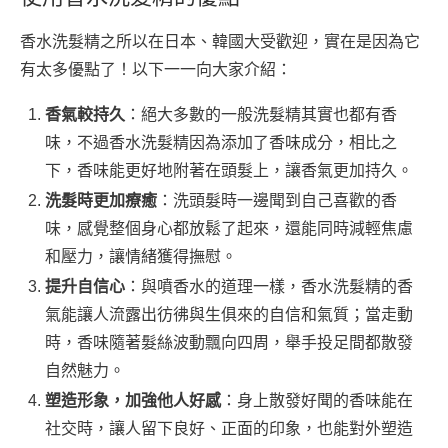
香水洗髮精之所以在日本、韓國大受歡迎，實在是因為它
有太多優點了！以下一一向大家介紹：
香氣較持久
：絕大多數的一般洗髮精其實也都有香
味，不過香水洗髮精因為添加了香味成分，相比之
下，香味能更好地附著在頭髮上，讓香氣更加持久。
洗髮時更加療癒
：洗頭髮時一邊聞到自己喜歡的香
味，感覺整個身心都放鬆了起來，還能同時減輕焦慮
和壓力，讓情緒獲得撫慰。
提升自信心
：與噴香水的道理一樣，香水洗髮精的香
氣能讓人流露出彷彿與生俱來的自信和氣質；當走動
時，香味隨著髮絲波動飄向四周，舉手投足間都散發
自然魅力。
塑造形象，加強他人好感
：身上散發好聞的香味能在
社交時，讓人留下良好、正面的印象，也能對外塑造