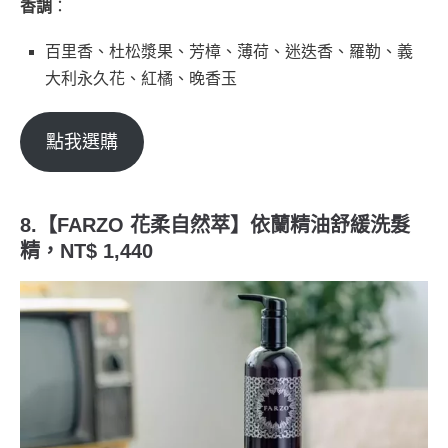
香調
：
百里香、杜松漿果、芳樟、薄荷、迷迭香、羅勒、義
大利永久花、紅橘、晚香玉
點我選購
8.【FARZO 花柔自然萃】依蘭精油舒緩洗髮
精，NT$ 1,440