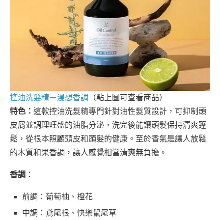
控油洗髮精－漫想香調
（點上圖可查看商品）
特色：
這款控油洗髮精專門針對油性髮質設計，可抑制頭
皮屑並調理旺盛的油脂分泌，洗完後能讓頭髮保持清爽蓬
鬆，從根本照顧頭皮和頭髮的健康。至於香氣是讓人放鬆
的木質和果香調，讓人感覺相當清爽無負擔。
香調
：
前調：葡萄柚、橙花
中調：鳶尾根、快樂鼠尾草