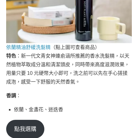
依蘭精油舒緩洗髮精
（點上圖可查看商品）
特色
：新一代文青女神連俞涵所推薦的香水洗髮精，以天
然植物萃取成分溫和清潔頭皮，同時帶來高度滋潤效果，
用量只要 10 元硬幣大小即可，洗之前可以先在手心搓揉
成泡，感受一下舒服的天然香氣。
香調
：
依蘭、金盞花、迷迭香
點我選購