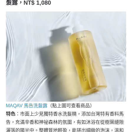
髮露，NT$ 1,080
MAQAV 馬告洗髮露
（點上圖可查看商品）
特色
：市面上少見獨特香水洗髮精，添加台灣特有香料馬
告，充滿辛香和神祕森林的氛圍，有如沐浴在從樹葉縫隙
灑落的陽光中。整體質地輕盈，能搓出細緻的泡沫，溫和