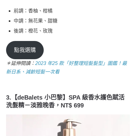
前調：香柚、柑橘
中調：無花果、甜糖
後調：橙花、玫瑰
點我選購
＊延伸閱讀：
2023 年25 款「好整理短髮髮型」圖鑑！最
新日系、減齡短髮一次看
3.【deBalets 小巴黎】SPA 級香水護色賦活
洗髮精－淡雅晚香，NT$ 699