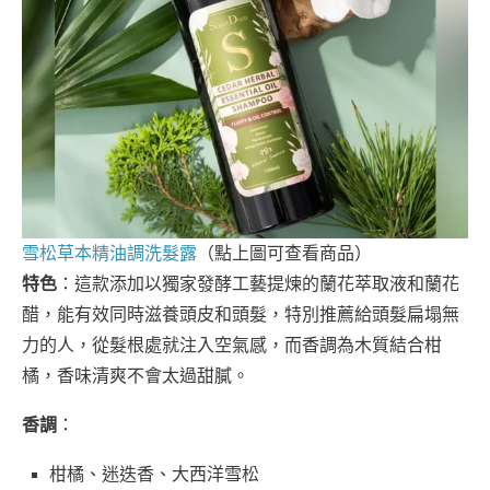
雪松草本精油調洗髮露
（點上圖可查看商品）
特色
：這款添加以獨家發酵工藝提煉的蘭花萃取液和蘭花
醋，能有效同時滋養頭皮和頭髮，特別推薦給頭髮扁塌無
力的人，從髮根處就注入空氣感，而香調為木質結合柑
橘，香味清爽不會太過甜膩。
香調
：
柑橘、迷迭香、大西洋雪松