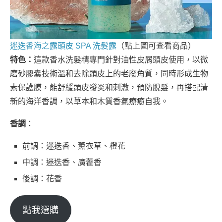
迷迭香海之露頭皮 SPA 洗髮露
（點上圖可查看商品）
特色：
這款香水洗髮精專門針對油性皮屑頭皮使用，以微
磨砂膠囊技術溫和去除頭皮上的老廢角質，同時形成生物
素保護膜，能舒緩頭皮發炎和刺激，預防脫髮，再搭配清
新的海洋香調，以草本和木質香氣療癒自我。
香調
：
前調：迷迭香、薰衣草、橙花
中調：迷迭香、廣藿香
後調：花香
點我選購