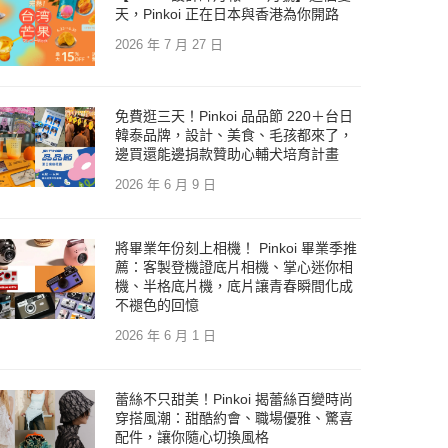
天，Pinkoi 正在日本與香港為你開路
2026 年 7 月 27 日
免費逛三天！Pinkoi 品品節 220＋台日
韓泰品牌，設計、美食、毛孩都來了，
邊買還能邊捐款贊助心輔犬培育計畫
2026 年 6 月 9 日
將畢業年份刻上相機！ Pinkoi 畢業季推
薦：客製登機證底片相機、掌心迷你相
機、半格底片機，底片讓青春瞬間化成
不褪色的回憶
2026 年 6 月 1 日
蕾絲不只甜美！Pinkoi 揭蕾絲百變時尚
穿搭風潮：甜酷約會、職場優雅、驚喜
配件，讓你隨心切換風格