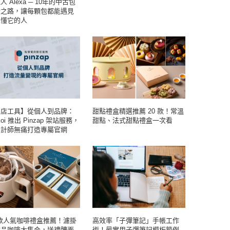
人 Alexa ─ 10年的中古包
索之路，讓每顆包都能遇見
正懂它的人
開店工具】從個人到品牌：
甜點禮盒精選推薦 20 款！常溫
koi 推出 Pinzap 架站服務，
甜點、法式甜點禮盒一次看
設計師無痛打造專屬官網
 款人氣咖啡禮盒推薦！濾掛
高效率「子彈筆記」手帳工作
精品咖啡大集合，送禮體面
術！最實用子彈筆記模板範例