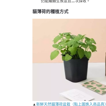
仍能繼續生長並且二次採收。
貓薄荷的種植方式
▲
新鮮天然貓薄荷盆栽（點上圖進入商品頁