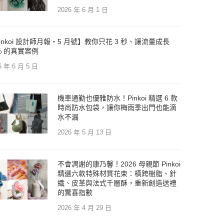
2026 年 6 月 1 日
inkoi 設計師月報・5 月號】教你只花 3 秒、讓流量成長
% 的真實案例
6 年 6 月 5 日
機車通勤也優雅防水！Pinkoi 精選 6 款
時尚防水包袋，讓你梅雨季出門也能滴
水不漏
2026 年 5 月 13 日
不會凋謝的康乃馨！2026 母親節 Pinkoi
精選六款特殊材質花束：橫跨樹脂、針
織、皮革與法式千層酥，重新創造送禮
的驚喜指數
2026 年 4 月 29 日