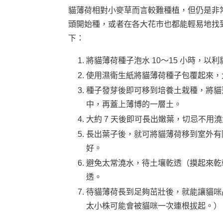
貓薄荷相對小麥草而言較難種植，但仍是非
頭開始種，或者在各大花市也都能輕易地找
下：
將貓薄荷種子泡水 10～15 小時，以
使用濕衛生紙將貓薄荷種子包覆起來，大
種子發芽後即可移到培養土栽種，將貓薄
中，再蓋上薄博的一層土。
大約 7 天後即可長出嫩葉，切忌不用
長出葉子後，就可將貓薄荷移到室外有
好。
避免太常澆水，待土壤乾透（摸起來乾
透。
待貓薄荷長到足夠茁壯後，就能讓貓咪
太小株可能會被貓咪一次連根拔起。）