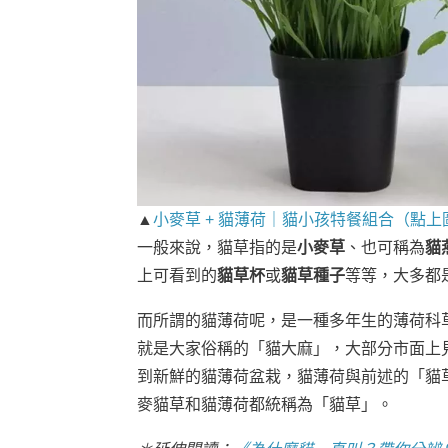
▲
小麥草 + 貓薄荷｜貓小孩特餐組合（點
一般來說，貓草指的是
小麥草
、也可稱為
貓
上可看到的
貓草杯
或
貓草種子
等等，大多都
而所謂的貓薄荷呢，是一種多年生的薄荷科
就是大家俗稱的「貓大麻」，大部分市面上
到新鮮的貓薄荷盆栽，貓薄荷與前述的「貓
麥貓草和貓薄荷都統稱為「貓草」。