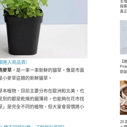
主理
探
真
【
上圖進入商品頁）
Pin
燕麥草
，是一束一束新鮮的貓草，像是市面
助
是小麥草這類的新鮮貓草。
草本植物，目前主要分布在歐洲和北美，也
見到的都是乾燥的貓薄荷，也能夠在花市找
草」是完全不同的植物，但大家會習慣將小
20
＋