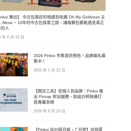
inkoi 專訪】 中古包美好的相遇到收藏 Oh My Goldness 主
 Alexa ─ 10年的中古包探索之路，讓每顆包都能遇見真正
它的人
6 年 6 月 10 日
2026 Pinkoi 市集資訊預告！品牌報名募
集中！
2026 年 1 月 23 日
【開店工具】從個人到品牌：Pinkoi 推
出 Pinzap 架站服務，助設計師無痛打
造專屬官網
2026 年 6 月 10 日
【Pinkoi 設計師月報・7 月號】這個夏