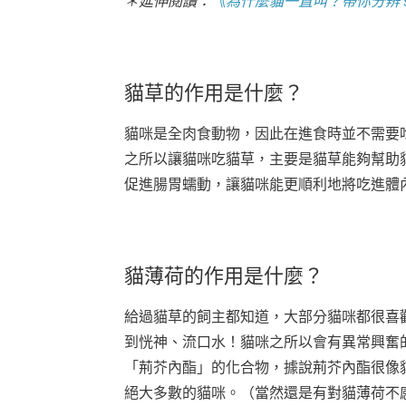
＊延伸閱讀：
《為什麼貓一直叫？帶你分辨 
貓草的作用是什麼？
貓咪是全肉食動物，因此在進食時並不需要
之所以讓貓咪吃貓草，主要是貓草能夠幫助
促進腸胃蠕動，讓貓咪能更順利地將吃進體
貓薄荷的作用是什麼？
給過貓草的飼主都知道，大部分貓咪都很喜
到恍神、流口水！貓咪之所以會有異常興奮
「荊芥內酯」的化合物，據說荊芥內酯很像
絕大多數的貓咪。（當然還是有對貓薄荷不