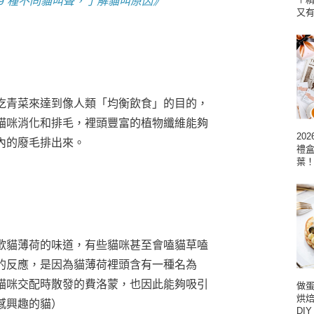
9 種不同貓叫聲，了解貓叫原因》
又
吃青菜來達到像人類「均衡飲食」的目的，
貓咪消化和排毛，裡頭豐富的植物纖維能夠
20
內的廢毛排出來。
禮
葉
歡貓薄荷的味道，有些貓咪甚至會嗑貓草嗑
的反應，是因為貓薄荷裡頭含有一種名為
貓咪交配時散發的費洛蒙，也因此能夠吸引
做蛋
烘
感興趣的貓）
DI