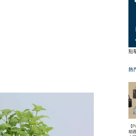
點
熱
【P
相遇到