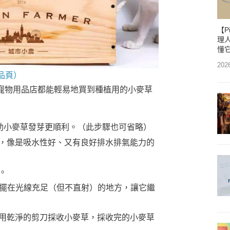
【P
理人
懂
202
品頁）
寵物用品店都能輕易地買到種植用的小麥草
幫助小麥草發芽更順利。（此步驟也可省略）
，像是吸水性好、又有良好排水排氣能力的
。
以擺在光線充足（但不直射）的地方，讓它繼
用乾淨的剪刀採收小麥草，採收完的小麥草