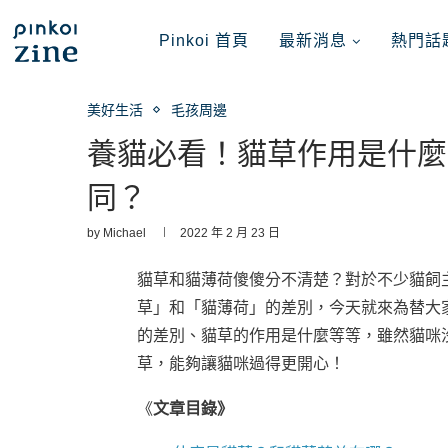
Pinkoi 首頁
最新消息
熱門話
美好生活
毛孩周邊
養貓必看！貓草作用是什麼
同？
by
Michael
2022 年 2 月 23 日
貓草和貓薄荷傻傻分不清楚？對於不少貓飼
草」和「貓薄荷」的差別，今天就來為替大
的差別、貓草的作用是什麼等等，雖然貓咪
草，能夠讓貓咪過得更開心！
《
文章目錄》