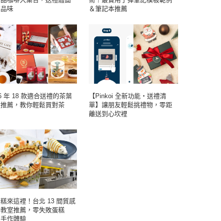
有品味
＆筆記本推薦
26 年 18 款適合送禮的茶葉
【Pinkoi 全新功能・送禮清
盒推薦，教你輕鬆買對茶
單】讓朋友輕鬆挑禮物，零距
！
離送到心坎裡
糕來這裡！台北 13 間質感
焙教室推薦，零失敗蛋糕
Y 手作體驗