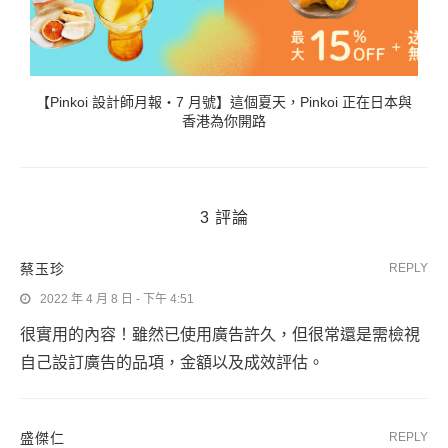
【Pinkoi 設計師月報・7 月號】這個夏天，Pinkoi 正在日本與
香港為你開路
3 評論
蔡玉珍
REPLY
2022 年 4 月 8 日 - 下午 4:51
很實用的內容！雖然已使用廣告許久，但很常還是需檢視
自己設訂廣告的品項，金額以及成效評估。
盛傑仁
REPLY