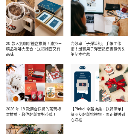
20 款人氣咖啡禮盒推薦！濾掛＋
高效率「子彈筆記」手帳工作
精品咖啡大集合，送禮體面又有
術！最實用子彈筆記模板範例＆
品味
筆記本推薦
2026 年 18 款適合送禮的茶葉禮
【Pinkoi 全新功能・送禮清單】
盒推薦，教你輕鬆買對茶葉！
讓朋友輕鬆挑禮物，零距離送到
心坎裡