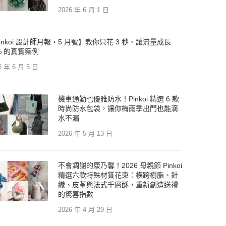
2026 年 6 月 1 日
inkoi 設計師月報・5 月號】教你只花 3 秒、讓流量成長
% 的真實案例
6 年 6 月 5 日
機車通勤也優雅防水！Pinkoi 精選 6 款
時尚防水包袋，讓你梅雨季出門也能滴
水不漏
2026 年 5 月 13 日
不會凋謝的康乃馨！2026 母親節 Pinkoi
精選六款特殊材質花束：橫跨樹脂、針
織、皮革與法式千層酥，重新創造送禮
的驚喜指數
2026 年 4 月 29 日