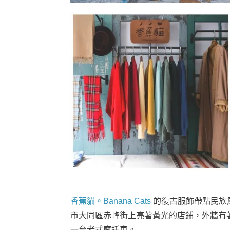
香蕉貓。Banana Cats
的復古服飾帶點民族
市大同區赤峰街上亮著黃光的店鋪，外牆有
一台老式摩托車。