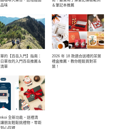
有品味
＆筆記本推薦
簡單的【百岳入門】指南：
2026 年 18 款適合送禮的茶葉
一日單攻的入門百岳推薦＆
禮盒推薦，教你輕鬆買對茶
備清單
葉！
inkoi 全新功能・送禮清
】讓朋友輕鬆挑禮物，零距
送到心坎裡