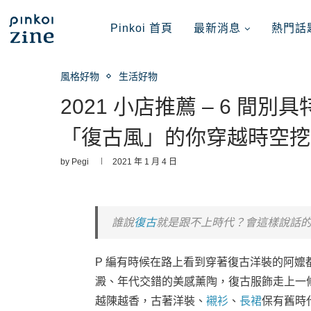
Pinkoi 首頁
最新消息
熱門話
風格好物
生活好物
2021 小店推薦 – 6 
「復古風」的你穿越時空挖
by
Pegi
2021 年 1 月 4 日
誰說
復古
就是跟不上時代？會這樣說話
P 編有時候在路上看到穿著復古洋裝的阿
澱、年代交錯的美感薰陶，復古服飾走上一
越陳越香，古著洋裝、
襯衫
、
長裙
保有舊時