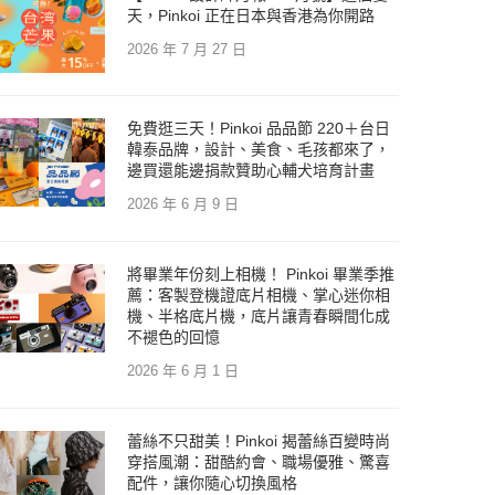
天，Pinkoi 正在日本與香港為你開路
2026 年 7 月 27 日
免費逛三天！Pinkoi 品品節 220＋台日
韓泰品牌，設計、美食、毛孩都來了，
邊買還能邊捐款贊助心輔犬培育計畫
2026 年 6 月 9 日
將畢業年份刻上相機！ Pinkoi 畢業季推
薦：客製登機證底片相機、掌心迷你相
機、半格底片機，底片讓青春瞬間化成
不褪色的回憶
2026 年 6 月 1 日
蕾絲不只甜美！Pinkoi 揭蕾絲百變時尚
穿搭風潮：甜酷約會、職場優雅、驚喜
配件，讓你隨心切換風格