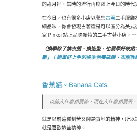
的歲月裡，當時的流行再度躍上今日的時代
在今日，也有很多小店以蒐集
古著
二手服飾
細品味，你會發現古著還是可以區分為美式復
家 Pinkoi 站上品味獨特的二手古著小店，
（換季除了換衣服、換造型，也要學好收納 
離」！簡單好上手的換季保養瓶罐、衣服收
香蕉貓。Banana Cats
以前人什麼都要修，現在人什麼都要丟
就是以前這種刻苦又腳踏實地的精神，所以
就是喜歡這些精神。