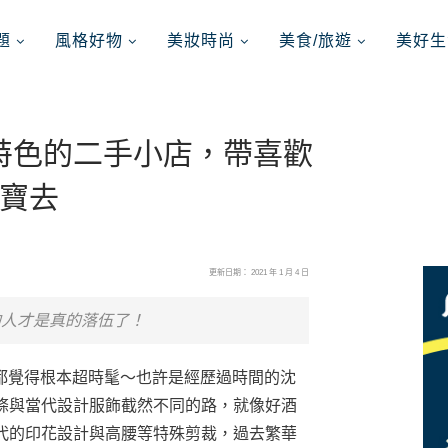
題
風格好物
美妝時尚
美食/旅遊
美好生
間別具特色的二手小店，帶喜歡
寶去
更新日期： 2021 年 1 月 4 日
的人才是真的落伍了！
嬤都覺得根本超時髦～也許是經歷過時間的沈
條與當代設計服飾截然不同的路，就像好酒
代的印花設計與高腰等特殊剪裁，過去繁華