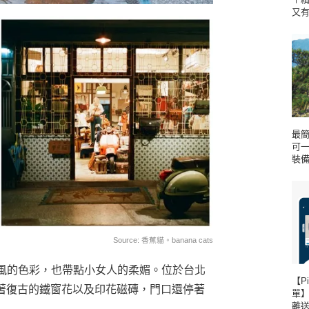
又
最
可
裝
Source:
香蕉貓。banana cats
風的色彩，也帶點小女人的柔媚。位於台北
【P
著復古的鐵窗花以及印花磁磚，門口還停著
單
離