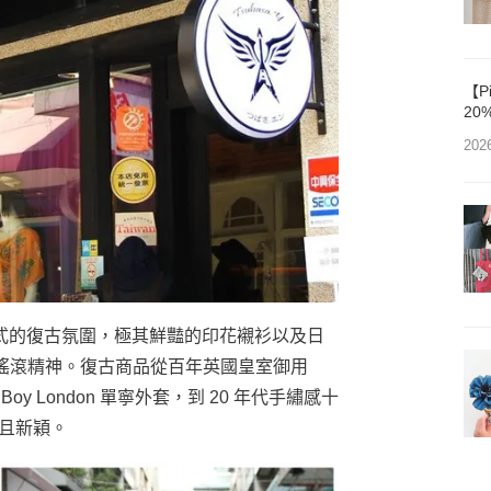
【P
20
202
式的復古氛圍，極其鮮豔的印花襯衫以及日
搖滾精神。復古商品從百年英國皇室御用
e、Boy London 單寧外套，到 20 年代手繡感十
元且新穎。