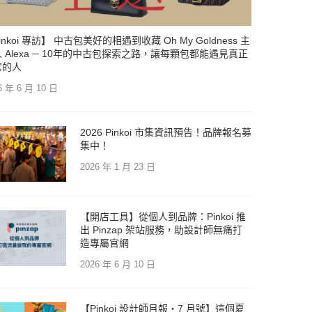
inkoi 專訪】 中古包美好的相遇到收藏 Oh My Goldness 主
 Alexa ─ 10年的中古包探索之路，讓每顆包都能遇見真正
它的人
6 年 6 月 10 日
2026 Pinkoi 市集資訊預告！品牌報名募
集中！
2026 年 1 月 23 日
【開店工具】從個人到品牌：Pinkoi 推
出 Pinzap 架站服務，助設計師無痛打
造專屬官網
2026 年 6 月 10 日
【Pinkoi 設計師月報・7 月號】這個夏