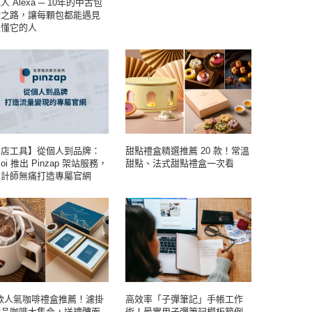
人 Alexa ─ 10年的中古包
索之路，讓每顆包都能遇見
正懂它的人
開店工具】從個人到品牌：
甜點禮盒精選推薦 20 款！常溫
koi 推出 Pinzap 架站服務，
甜點、法式甜點禮盒一次看
設計師無痛打造專屬官網
 款人氣咖啡禮盒推薦！濾掛
高效率「子彈筆記」手帳工作
精品咖啡大集合，送禮體面
術！最實用子彈筆記模板範例