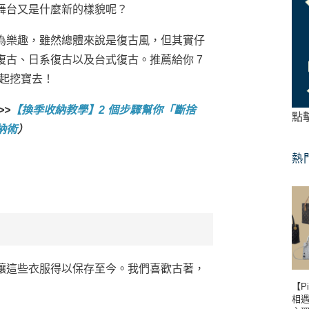
舞台又是什麼新的樣貌呢？
為樂趣，雖然總體來說是復古風，但其實仔
古、日系復古以及台式復古。推薦給你 7
一起挖寶去！
>>
【換季收納教學】2 個步驟幫你「斷捨
點
納術
）
熱
。
讓這些衣服得以保存至今。我們喜歡古著，
【P
相遇到