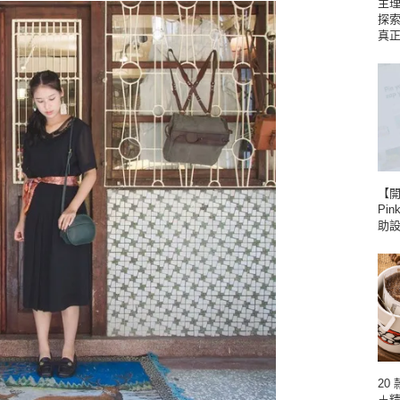
主理
探
真
【
Pin
助
20
＋