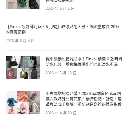
2026 年 6 月 1 日
【Pinkoi 設計師月報・5 月號】教你只花 3 秒、讓流量成長 20%
的真實案例
2026 年 6 月 5 日
機車通勤也優雅防水！Pinkoi 精選 6 款時尚
防水包袋，讓你梅雨季出門也能滴水不漏
2026 年 5 月 13 日
不會凋謝的康乃馨！2026 母親節 Pinkoi 精
選六款特殊材質花束：橫跨樹脂、針織、皮
革與法式千層酥，重新創造送禮的驚喜指數
2026 年 4 月 29 日