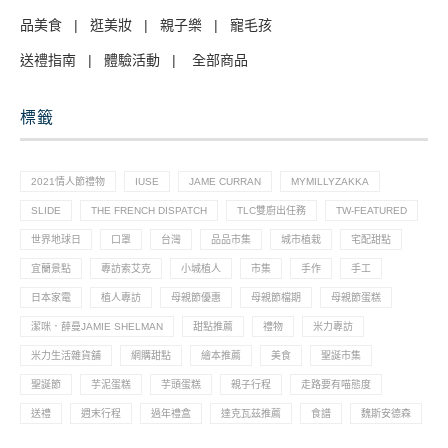
品美食
|
逛美妝
|
親子樂
|
寵毛孩
送禮指南
|
體驗活動
|
全部商品
標籤
2021情人節禮物
IUSE
JAME CURRAN
MYMILLYZAKKA
SLIDE
THE FRENCH DISPATCH
TLC雙廚出任務
TW-FEATURED
世界地球日
口罩
台灣
品品市集
城市植栽
宅配甜點
宜蘭景點
專訪索艾克
小城植人
市集
手作
手工
日本家電
植人專訪
母親節優惠
母親節檔期
母親節蛋糕
潔咪．薛曼JAMIE SHELMAN
甜點推薦
禮物
米力專訪
米力生活雜貨舖
網購甜點
繪本推薦
美食
聖誕市集
聖誕節
芋泥蛋糕
芋頭蛋糕
親子行程
走路要有喵態度
送禮
週末行程
過年禮盒
達克瓦茲推薦
食譜
魏斯安德森