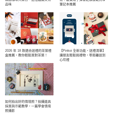
品味
筆記本推薦
2026 年 18 款適合送禮的茶葉禮
【Pinkoi 全新功能・送禮清單】
盒推薦，教你輕鬆買對茶葉！
讓朋友輕鬆挑禮物，零距離送到
心坎裡
如何拍出好的情境照？拍攝道具
採買與示範教學，一篇學會情境
照攝影