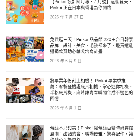
【Pinkoi 設計師月報・7 月號】這個夏天，
Pinkoi 正在日本與香港為你開路
2026 年 7 月 27 日
免費逛三天！Pinkoi 品品節 220＋台日韓泰
品牌，設計、美食、毛孩都來了，邊買還能
邊捐款贊助心輔犬培育計畫
2026 年 6 月 9 日
將畢業年份刻上相機！ Pinkoi 畢業季推
薦：客製登機證底片相機、掌心迷你相機、
半格底片機，底片讓青春瞬間化成不褪色的
回憶
2026 年 6 月 1 日
蕾絲不只甜美！Pinkoi 揭蕾絲百變時尚穿搭
風潮：甜酷約會、職場優雅、驚喜配件，讓
你隨心切換風格