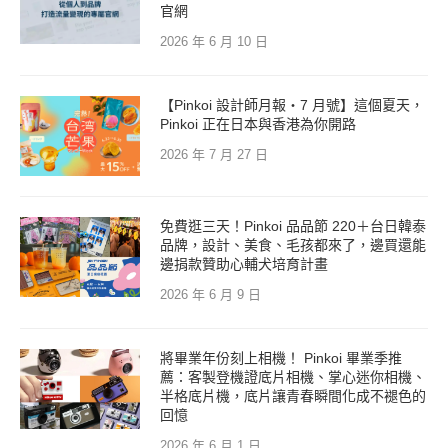
官網
2026 年 6 月 10 日
【Pinkoi 設計師月報・7 月號】這個夏天，
Pinkoi 正在日本與香港為你開路
2026 年 7 月 27 日
免費逛三天！Pinkoi 品品節 220＋台日韓泰
品牌，設計、美食、毛孩都來了，邊買還能
邊捐款贊助心輔犬培育計畫
2026 年 6 月 9 日
將畢業年份刻上相機！ Pinkoi 畢業季推
薦：客製登機證底片相機、掌心迷你相機、
半格底片機，底片讓青春瞬間化成不褪色的
回憶
2026 年 6 月 1 日