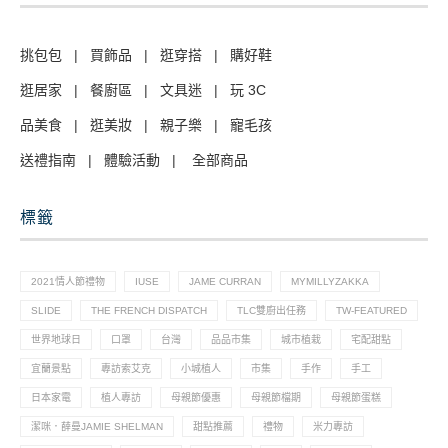
挑包包
|
買飾品
|
逛穿搭
|
購好鞋
逛居家
|
餐廚區
|
文具迷
|
玩 3C
品美食
|
逛美妝
|
親子樂
|
寵毛孩
送禮指南
|
體驗活動
|
全部商品
標籤
2021情人節禮物
IUSE
JAME CURRAN
MYMILLYZAKKA
SLIDE
THE FRENCH DISPATCH
TLC雙廚出任務
TW-FEATURED
世界地球日
口罩
台灣
品品市集
城市植栽
宅配甜點
宜蘭景點
專訪索艾克
小城植人
市集
手作
手工
日本家電
植人專訪
母親節優惠
母親節檔期
母親節蛋糕
潔咪．薛曼JAMIE SHELMAN
甜點推薦
禮物
米力專訪