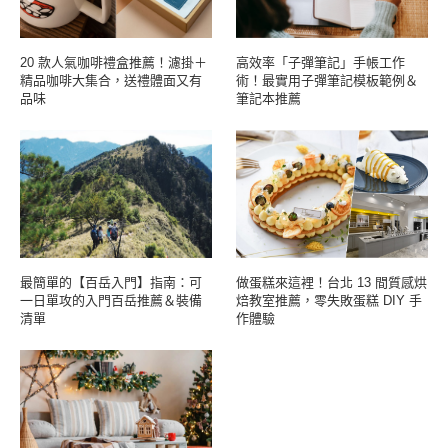
20 款人氣咖啡禮盒推薦！濾掛＋
高效率「子彈筆記」手帳工作
精品咖啡大集合，送禮體面又有
術！最實用子彈筆記模板範例＆
品味
筆記本推薦
最簡單的【百岳入門】指南：可
做蛋糕來這裡！台北 13 間質感烘
一日單攻的入門百岳推薦＆裝備
焙教室推薦，零失敗蛋糕 DIY 手
清單
作體驗