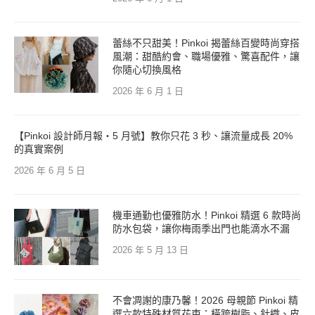
蕾絲不只甜美！Pinkoi 揭蕾絲百變時尚穿搭
風潮：甜酷約會、職場優雅、驚喜配件，讓
你隨心切換風格
2026 年 6 月 1 日
【Pinkoi 設計師月報・5 月號】教你只花 3 秒、讓流量成長 20%
的真實案例
2026 年 6 月 5 日
機車通勤也優雅防水！Pinkoi 精選 6 款時尚
防水包袋，讓你梅雨季出門也能滴水不漏
2026 年 5 月 13 日
不會凋謝的康乃馨！2026 母親節 Pinkoi 精
選六款特殊材質花束：橫跨樹脂、針織、皮