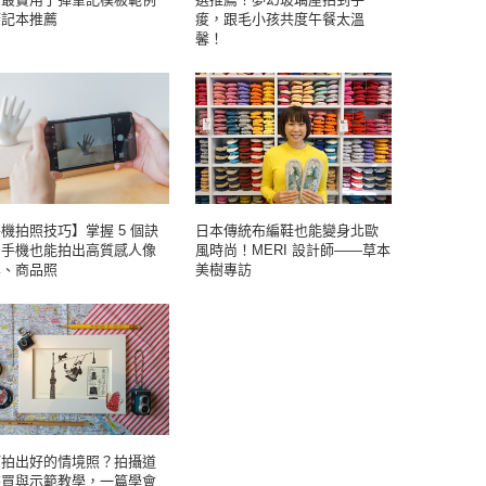
筆記本推薦
痠，跟毛小孩共度午餐太溫
馨！
機拍照技巧】掌握 5 個訣
日本傳統布編鞋也能變身北歐
，手機也能拍出高質感人像
風時尚！MERI 設計師——草本
真、商品照
美樹專訪
何拍出好的情境照？拍攝道
採買與示範教學，一篇學會