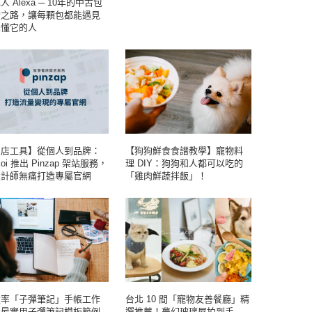
人 Alexa ─ 10年的中古包
索之路，讓每顆包都能遇見
正懂它的人
開店工具】從個人到品牌：
【狗狗鮮食食譜教學】寵物料
koi 推出 Pinzap 架站服務，
理 DIY：狗狗和人都可以吃的
設計師無痛打造專屬官網
「雞肉鮮蔬拌飯」！
效率「子彈筆記」手帳工作
台北 10 間「寵物友善餐廳」精
！最實用子彈筆記模板範例
選推薦！夢幻玻璃屋拍到手