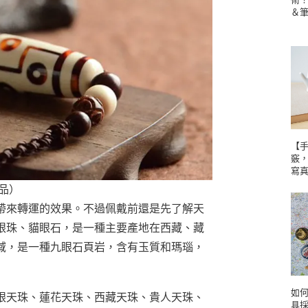
＆
【手
竅
寫
品）
帶來轉運的效果。不過佩戴前還是先了解天
眼珠、貓眼石，是一種主要產地在西藏、藏
域，是一種九眼石頁岩，含有玉質和瑪瑙，
如
眼天珠、蓮花天珠、西藏天珠、貴人天珠、
具