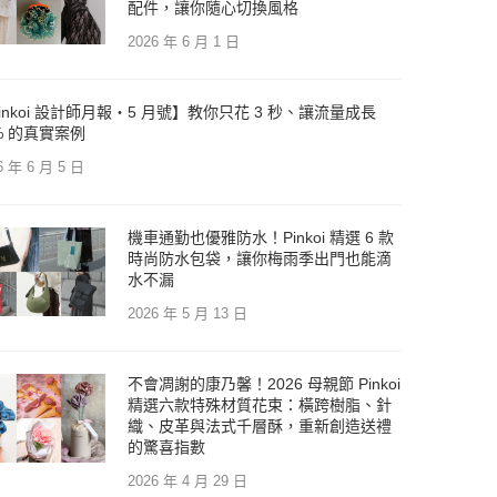
配件，讓你隨心切換風格
2026 年 6 月 1 日
inkoi 設計師月報・5 月號】教你只花 3 秒、讓流量成長
% 的真實案例
6 年 6 月 5 日
機車通勤也優雅防水！Pinkoi 精選 6 款
時尚防水包袋，讓你梅雨季出門也能滴
水不漏
2026 年 5 月 13 日
不會凋謝的康乃馨！2026 母親節 Pinkoi
精選六款特殊材質花束：橫跨樹脂、針
織、皮革與法式千層酥，重新創造送禮
的驚喜指數
2026 年 4 月 29 日