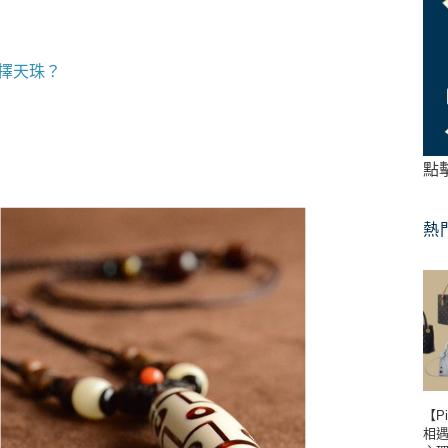
擇天珠？
點
熱
【P
相遇到