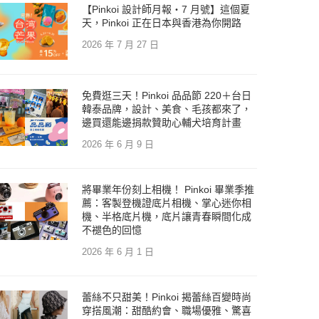
【Pinkoi 設計師月報・7 月號】這個夏
天，Pinkoi 正在日本與香港為你開路
2026 年 7 月 27 日
免費逛三天！Pinkoi 品品節 220＋台日
韓泰品牌，設計、美食、毛孩都來了，
邊買還能邊捐款贊助心輔犬培育計畫
2026 年 6 月 9 日
將畢業年份刻上相機！ Pinkoi 畢業季推
薦：客製登機證底片相機、掌心迷你相
機、半格底片機，底片讓青春瞬間化成
不褪色的回憶
2026 年 6 月 1 日
蕾絲不只甜美！Pinkoi 揭蕾絲百變時尚
穿搭風潮：甜酷約會、職場優雅、驚喜