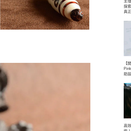
主理
探
真
【
Pin
助
高
術