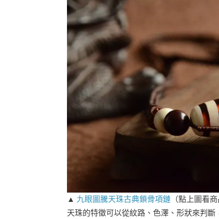
▲
九眼圖騰天珠古典鎖骨項鏈
（點上圖看商
天珠的特徵可以從紋路、色澤、形狀來判斷