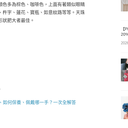
顏色多為棕色、咖啡色，上面有著類似眼睛
、杵字、蓮花、寶瓶、如意紋路等等。天珠
形狀肥大者最佳。
【P
20
202
者
挑、如何保養、佩戴哪一手？一次全解答