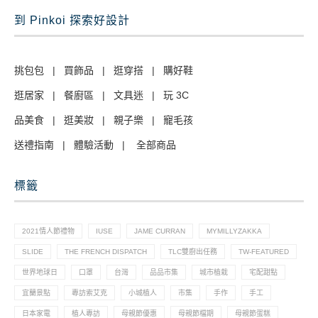
到 Pinkoi 探索好設計
挑包包
|
買飾品
|
逛穿搭
|
購好鞋
逛居家
|
餐廚區
|
文具迷
|
玩 3C
品美食
|
逛美妝
|
親子樂
|
寵毛孩
送禮指南
|
體驗活動
|
全部商品
標籤
2021情人節禮物
IUSE
JAME CURRAN
MYMILLYZAKKA
SLIDE
THE FRENCH DISPATCH
TLC雙廚出任務
TW-FEATURED
世界地球日
口罩
台灣
品品市集
城市植栽
宅配甜點
宜蘭景點
專訪索艾克
小城植人
市集
手作
手工
日本家電
植人專訪
母親節優惠
母親節檔期
母親節蛋糕