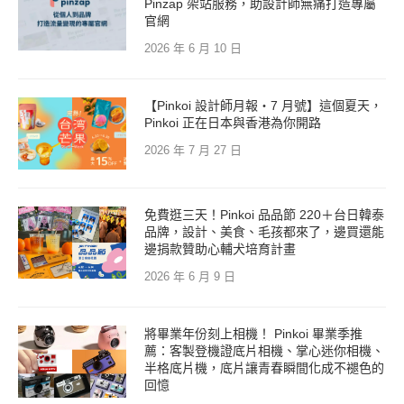
Pinzap 架站服務，助設計師無痛打造專屬
官網
2026 年 6 月 10 日
【Pinkoi 設計師月報・7 月號】這個夏天，
Pinkoi 正在日本與香港為你開路
2026 年 7 月 27 日
免費逛三天！Pinkoi 品品節 220＋台日韓泰
品牌，設計、美食、毛孩都來了，邊買還能
邊捐款贊助心輔犬培育計畫
2026 年 6 月 9 日
將畢業年份刻上相機！ Pinkoi 畢業季推
薦：客製登機證底片相機、掌心迷你相機、
半格底片機，底片讓青春瞬間化成不褪色的
回憶