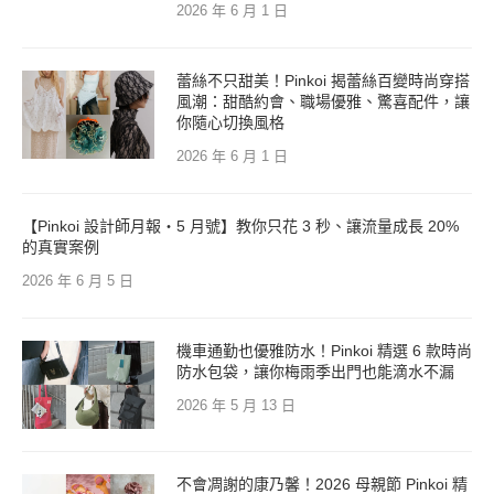
2026 年 6 月 1 日
蕾絲不只甜美！Pinkoi 揭蕾絲百變時尚穿搭
風潮：甜酷約會、職場優雅、驚喜配件，讓
你隨心切換風格
2026 年 6 月 1 日
【Pinkoi 設計師月報・5 月號】教你只花 3 秒、讓流量成長 20%
的真實案例
2026 年 6 月 5 日
機車通勤也優雅防水！Pinkoi 精選 6 款時尚
防水包袋，讓你梅雨季出門也能滴水不漏
2026 年 5 月 13 日
不會凋謝的康乃馨！2026 母親節 Pinkoi 精