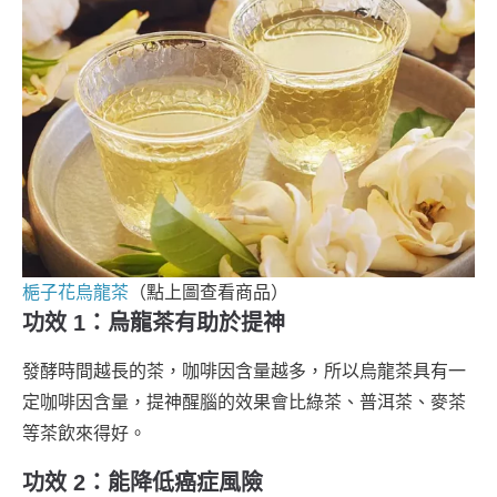
梔子花烏龍茶
（點上圖查看商品）
功效 1：烏龍茶有助於提神
發酵時間越長的茶，咖啡因含量越多，所以烏龍茶具有一
定咖啡因含量，提神醒腦的效果會比綠茶、普洱茶、麥茶
等茶飲來得好。
功效 2：能降低癌症風險