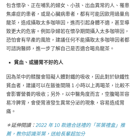
包含懷孕、正在哺乳的婦女、小孩、出血異常的人、罹患
焦慮症的患者，或是心臟病患者，都有可能因飲用過量烏
龍茶，造成攝取太多咖啡因，進而引起身體不適，甚至導
致更大的危害。例如孕婦若在懷孕期間攝入太多咖啡因，
恐怕會有早產的風險，建議任何不能攝取太多咖啡因者都
可諮詢醫師，進一步了解自己是否適合喝烏龍茶。
貧血、或腸胃不好的人
因為茶中的鞣酸會阻礙人體對鐵的吸收，因此對於缺鐵性
貧血者，建議可以在飯後間隔 1 小時以上再喝茶，比較不
會影響營養的吸收；另外，以中醫角度而言，空腹喝茶容
易冷脾胃，會使胃液發生異常分泌的現象，容易造成胃
痛。
＊延伸閱讀：
2022 年 10 款適合送禮的「茶葉禮盒」推
薦，教你認識茶葉，送給長輩超加分