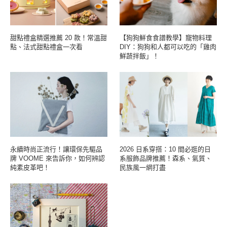
甜點禮盒精選推薦 20 款！常溫甜
【狗狗鮮食食譜教學】寵物料理
點、法式甜點禮盒一次看
DIY：狗狗和人都可以吃的「雞肉
鮮蔬拌飯」！
永續時尚正流行！讓環保先驅品
2026 日系穿搭：10 間必逛的日
牌 VOOME 來告訴你，如何辨認
系服飾品牌推薦！森系、氣質、
純素皮革吧！
民族風一網打盡