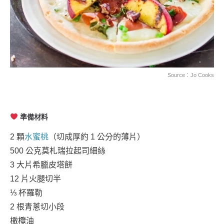
Source：
Jo Cooks
準備材料
2 顆
水蜜桃
（切成厚約 1 公分的薄片）
500 公克莫札瑞拉起司細絲
3 大片希臘皮塔餅
12 片火腿切半
⅓ 杯羅勒
2 根青蔥切小段
橄欖油