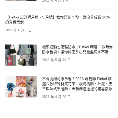
2026 年 6 月 1 日
【Pinkoi 設計師月報・5 月號】教你只花 3 秒、讓流量成長 20%
的真實案例
2026 年 6 月 5 日
機車通勤也優雅防水！Pinkoi 精選 6 款時尚
防水包袋，讓你梅雨季出門也能滴水不漏
2026 年 5 月 13 日
不會凋謝的康乃馨！2026 母親節 Pinkoi 精
選六款特殊材質花束：橫跨樹脂、針織、皮
革與法式千層酥，重新創造送禮的驚喜指數
2026 年 4 月 29 日