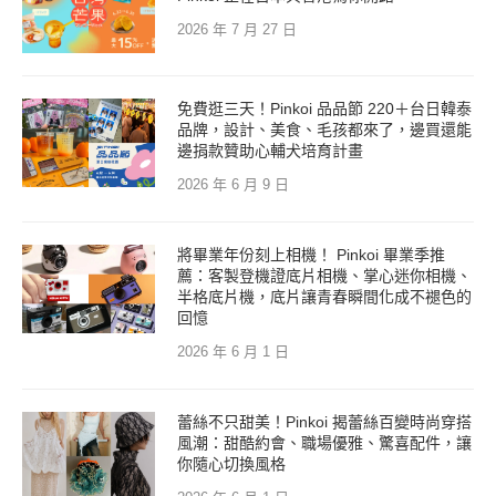
2026 年 7 月 27 日
免費逛三天！Pinkoi 品品節 220＋台日韓泰
品牌，設計、美食、毛孩都來了，邊買還能
邊捐款贊助心輔犬培育計畫
2026 年 6 月 9 日
將畢業年份刻上相機！ Pinkoi 畢業季推
薦：客製登機證底片相機、掌心迷你相機、
半格底片機，底片讓青春瞬間化成不褪色的
回憶
2026 年 6 月 1 日
蕾絲不只甜美！Pinkoi 揭蕾絲百變時尚穿搭
風潮：甜酷約會、職場優雅、驚喜配件，讓
你隨心切換風格