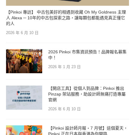
【Pinkoi 專訪】 中古包美好的相遇到收藏 Oh My Goldness 主理
人 Alexa ─ 10年的中古包探索之路，讓每顆包都能遇見真正懂它
的人
2026 年 6 月 10 日
2026 Pinkoi 市集資訊預告！品牌報名募集
中！
2026 年 1 月 23 日
【開店工具】從個人到品牌：Pinkoi 推出
Pinzap 架站服務，助設計師無痛打造專屬
官網
2026 年 6 月 10 日
【Pinkoi 設計師月報・7 月號】這個夏天，
Pinkoi 正在日本與香港為你開路