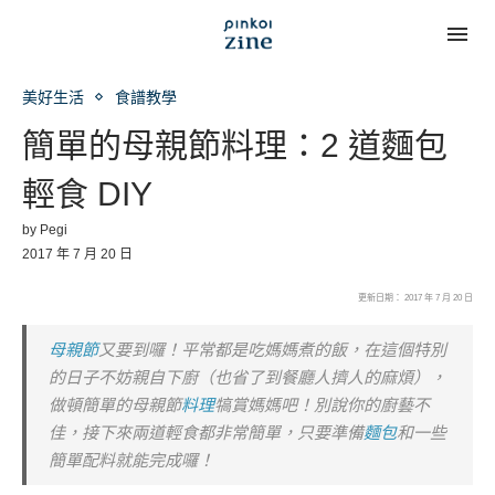
美好生活
食譜教學
簡單的母親節料理：2 道麵包
輕食 DIY
by
Pegi
2017 年 7 月 20 日
更新日期： 2017 年 7 月 20 日
母親節
又要到囉！平常都是吃媽媽煮的飯，在這個特別
的日子不妨親自下廚（也省了到餐廳人擠人的麻煩），
做頓簡單的母親節
料理
犒賞媽媽吧！別說你的廚藝不
佳，接下來兩道輕食都非常簡單，只要準備
麵包
和一些
簡單配料就能完成囉！