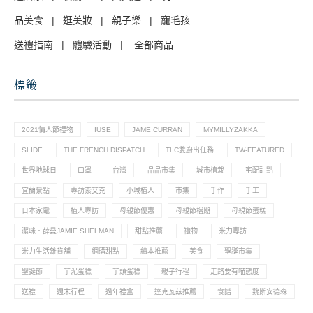
品美食
|
逛美妝
|
親子樂
|
寵毛孩
送禮指南
|
體驗活動
|
全部商品
標籤
2021情人節禮物
IUSE
JAME CURRAN
MYMILLYZAKKA
SLIDE
THE FRENCH DISPATCH
TLC雙廚出任務
TW-FEATURED
世界地球日
口罩
台灣
品品市集
城市植栽
宅配甜點
宜蘭景點
專訪索艾克
小城植人
市集
手作
手工
日本家電
植人專訪
母親節優惠
母親節檔期
母親節蛋糕
潔咪．薛曼JAMIE SHELMAN
甜點推薦
禮物
米力專訪
米力生活雜貨舖
網購甜點
繪本推薦
美食
聖誕市集
聖誕節
芋泥蛋糕
芋頭蛋糕
親子行程
走路要有喵態度
送禮
週末行程
過年禮盒
達克瓦茲推薦
食譜
魏斯安德森