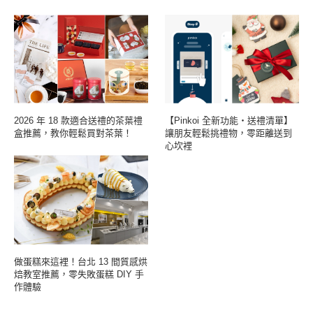
2026 年 18 款適合送禮的茶葉禮
【Pinkoi 全新功能・送禮清單】
盒推薦，教你輕鬆買對茶葉！
讓朋友輕鬆挑禮物，零距離送到
心坎裡
做蛋糕來這裡！台北 13 間質感烘
焙教室推薦，零失敗蛋糕 DIY 手
作體驗