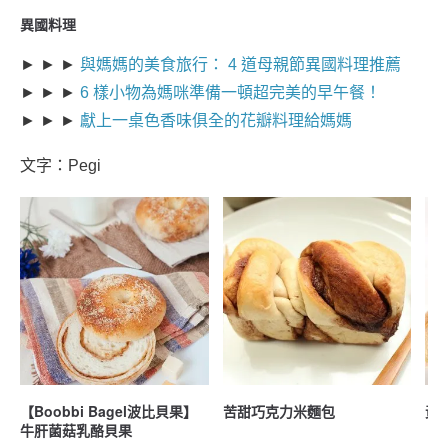
異國料理
► ► ►
與媽媽的美食旅行： 4 道母親節異國料理推薦
► ► ►
6 樣小物為媽咪準備一頓超完美的早午餐！
► ► ►
獻上一桌色香味俱全的花瓣料理給媽媽
文字：Pegi
【Boobbi Bagel波比貝果】
苦甜巧克力米麵包
黃
牛肝菌菇乳酪貝果