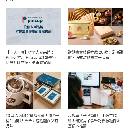
【開店工具】從個人到品牌：
甜點禮盒精選推薦 20 款！常溫甜
Pinkoi 推出 Pinzap 架站服務，
點、法式甜點禮盒一次看
助設計師無痛打造專屬官網
20 款人氣咖啡禮盒推薦！濾掛＋
高效率「子彈筆記」手帳工作
精品咖啡大集合，送禮體面又有
術！最實用子彈筆記模板範例＆
品味
筆記本推薦