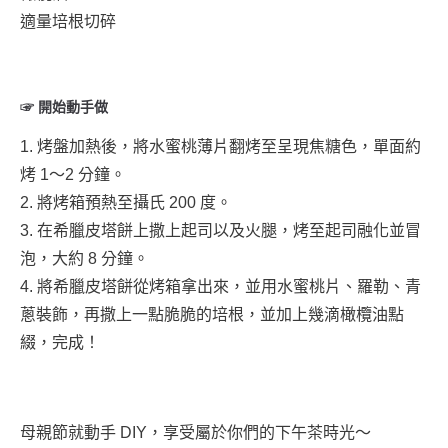
適量培根切碎
☞ 開始動手做
1. 烤盤加熱後，將水蜜桃薄片翻烤至呈現焦糖色，單面約
烤 1～2 分鐘。
2. 將烤箱預熱至攝氏 200 度。
3. 在希臘皮塔餅上撒上起司以及火腿，烤至起司融化並冒
泡，大約 8 分鐘。
4. 將希臘皮塔餅從烤箱拿出來，並用水蜜桃片、羅勒、青
蔥裝飾，再撒上一點脆脆的培根，並加上幾滴橄欖油點
綴，完成！
母親節就動手 DIY，享受屬於你們的下午茶時光～