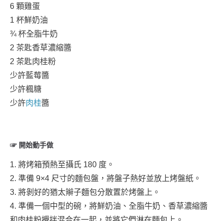
6 顆雞蛋
1 杯鮮奶油
¾ 杯全脂牛奶
2 茶匙香草濃縮醬
2 茶匙肉桂粉
少許藍莓醬
少許楓糖
少許
肉桂
醬
☞ 開始動手做
1. 將烤箱預熱至攝氏 180 度。
2. 準備 9×4 尺寸的麵包盤，將盤子熱好並放上烤盤紙。
3. 將剝好的猶太辮子麵包分散置於烤盤上。
4. 準備一個中型的碗，將鮮奶油、全脂牛奶、香草濃縮醬
和肉桂粉攪拌混合在一起，並將它們淋在麵包上。