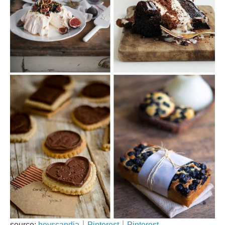
source:
heyscandia
｜
Pinterest
｜
Pinterest