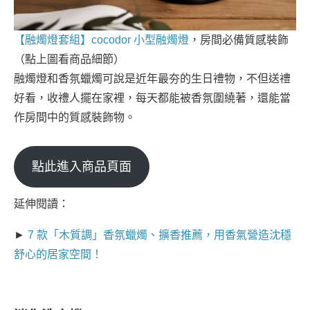
【融燭燈套組】cocodor 小型融燭燈
，房間必備質感裝飾
（點上圖看商品細節）
融燭燈和香氛蠟燭可說是近年最夯的生日禮物，不但送禮
好看，收禮人擺在家裡，每天都能被香氛圍繞著，還能當
作房間中的質感裝飾物。
點此進入商品頁面
延伸閱讀：
►
7 款「木質調」香氛蠟燭、擴香推薦，用香氣營造沈穩
舒心的居家空間！