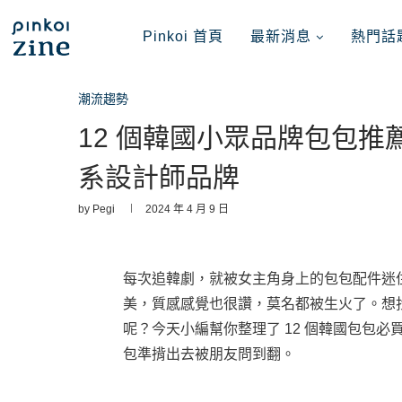
Pinkoi 首頁
最新消息
熱門話
潮流趨勢
12 個韓國小眾品牌包包
系設計師品牌
by
Pegi
2024 年 4 月 9 日
每次追韓劇，就被女主角身上的包包配件迷
美，質感感覺也很讚，莫名都被生火了。想
呢？今天小編幫你整理了 12 個韓國包包
包準揹出去被朋友問到翻。