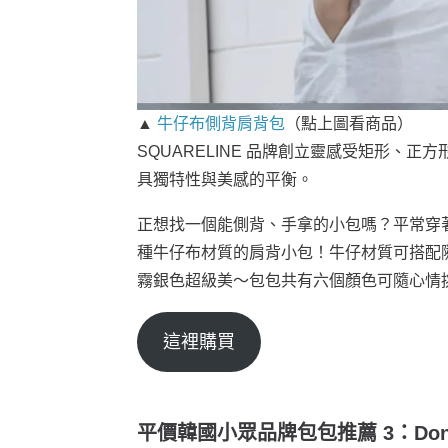
▲
牛仔布側背肩背包
（點上圖看商品）
SQUARELINE 品牌創立靈感受矩形、
具獨特性與美感的平衡。
正想找一個能側背、手拿的小包嗎？平常穿
種牛仔布材質的肩背小包！牛仔材質可搭配
霧銀色超級美～包包共有六個顏色可隨心情
這裡購買
平價韓國小眾品牌包包推薦 3：Don