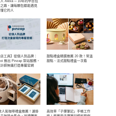
人 Alexa ─ 10年的中古包
索之路，讓每顆包都能遇見
正懂它的人
開店工具】從個人到品牌：
甜點禮盒精選推薦 20 款！常溫
koi 推出 Pinzap 架站服務，
甜點、法式甜點禮盒一次看
設計師無痛打造專屬官網
 款人氣咖啡禮盒推薦！濾掛
高效率「子彈筆記」手帳工作
精品咖啡大集合，送禮體面
術！最實用子彈筆記模板範例