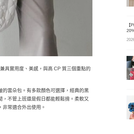
【P
20
202
出兼具實用度、美感，與高 CP 質三個重點的
皺的雲朵包。有多款顏色可選擇，經典的黑
閒，不管上班還是假日都能輕鬆揹。柔軟又
，非常適合外出使用。