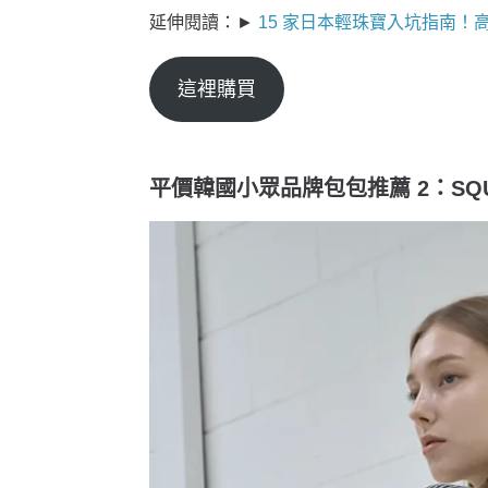
延伸閱讀：►
15 家日本輕珠寶入坑指南！
這裡購買
平價韓國小眾品牌包包推薦 2：SQUA