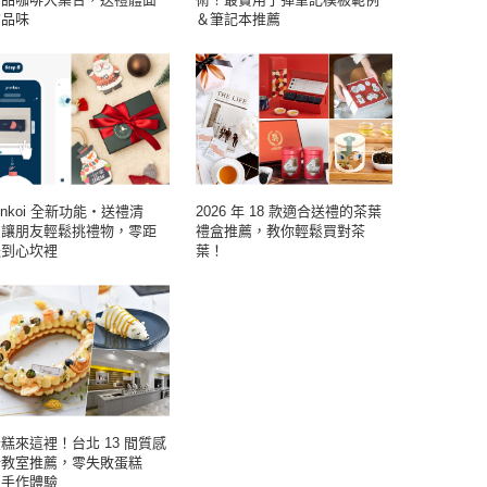
有品味
＆筆記本推薦
inkoi 全新功能・送禮清
2026 年 18 款適合送禮的茶葉
】讓朋友輕鬆挑禮物，零距
禮盒推薦，教你輕鬆買對茶
送到心坎裡
葉！
糕來這裡！台北 13 間質感
焙教室推薦，零失敗蛋糕
Y 手作體驗