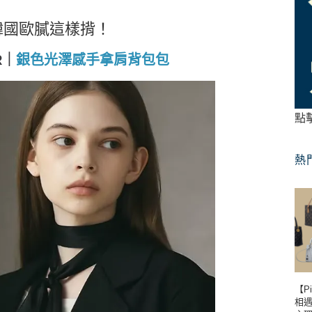
韓國歐膩這樣揹！
R｜
銀色光澤感手拿肩背包包
點
熱
【P
相遇到