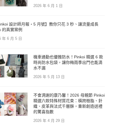
2026 年 6 月 1 日
inkoi 設計師月報・5 月號】教你只花 3 秒、讓流量成長
% 的真實案例
6 年 6 月 5 日
機車通勤也優雅防水！Pinkoi 精選 6 款
時尚防水包袋，讓你梅雨季出門也能滴
水不漏
2026 年 5 月 13 日
不會凋謝的康乃馨！2026 母親節 Pinkoi
精選六款特殊材質花束：橫跨樹脂、針
織、皮革與法式千層酥，重新創造送禮
的驚喜指數
2026 年 4 月 29 日