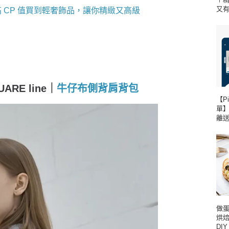
又
高 CP 值買到輕奢飾品，讓你精緻又高級
RE line｜
牛仔布側背肩背包
【P
單
離
做蛋
烘
DI