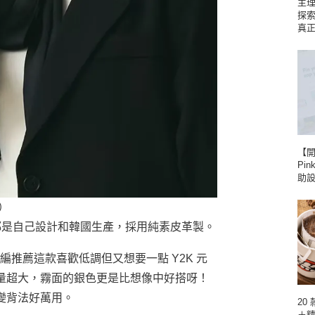
主理
探
真
【
Pin
助
）
都是自己設計和韓國生產，採用純素皮革製。
編推薦這款喜歡低調但又想要一點 Y2K 元
量超大，霧面的銀色更是比想像中好搭呀！
變背法好萬用。
20
＋