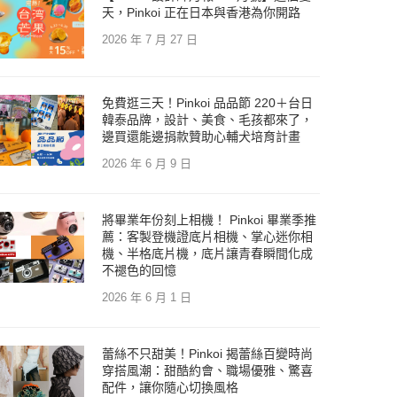
天，Pinkoi 正在日本與香港為你開路
2026 年 7 月 27 日
免費逛三天！Pinkoi 品品節 220＋台日
韓泰品牌，設計、美食、毛孩都來了，
邊買還能邊捐款贊助心輔犬培育計畫
2026 年 6 月 9 日
將畢業年份刻上相機！ Pinkoi 畢業季推
薦：客製登機證底片相機、掌心迷你相
機、半格底片機，底片讓青春瞬間化成
不褪色的回憶
2026 年 6 月 1 日
蕾絲不只甜美！Pinkoi 揭蕾絲百變時尚
穿搭風潮：甜酷約會、職場優雅、驚喜
配件，讓你隨心切換風格