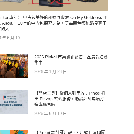
inkoi 專訪】 中古包美好的相遇到收藏 Oh My Goldness 主
 Alexa ─ 10年的中古包探索之路，讓每顆包都能遇見真正
它的人
6 年 6 月 10 日
2026 Pinkoi 市集資訊預告！品牌報名募
集中！
2026 年 1 月 23 日
【開店工具】從個人到品牌：Pinkoi 推
出 Pinzap 架站服務，助設計師無痛打
造專屬官網
2026 年 6 月 10 日
【Pinkoi 設計師月報・7 月號】這個夏