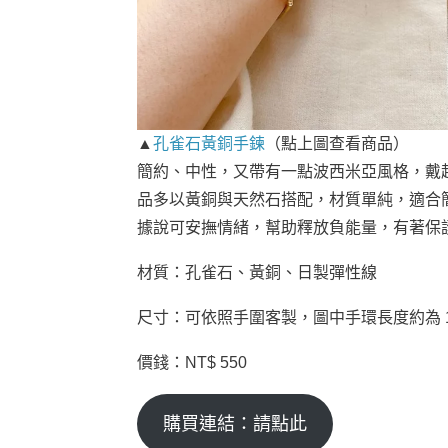
▲
孔雀石黃銅手鍊
（點上圖查看商品）
簡約、中性，又帶有一點波西米亞風格，戴
品多以黃銅與天然石搭配，材質單純，適合
據說可安撫情緒，幫助釋放負能量，有著保
材質：孔雀石、黃銅、日製彈性線
尺寸：可依照手圍客製，圖中手環長度約為 15
價錢：NT$ 550
購買連結：請點此