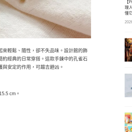
【P
理人
懂
202
起來輕鬆、隨性，卻不失品味。設計館的飾
簡約經典的日常穿搭。這款手鍊中的孔雀石
護與安定的作用，可趨吉避凶。
.5 cm。