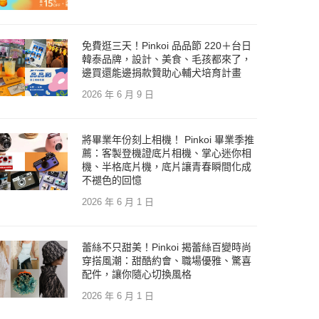
免費逛三天！Pinkoi 品品節 220＋台日
韓泰品牌，設計、美食、毛孩都來了，
邊買還能邊捐款贊助心輔犬培育計畫
2026 年 6 月 9 日
將畢業年份刻上相機！ Pinkoi 畢業季推
薦：客製登機證底片相機、掌心迷你相
機、半格底片機，底片讓青春瞬間化成
不褪色的回憶
2026 年 6 月 1 日
蕾絲不只甜美！Pinkoi 揭蕾絲百變時尚
穿搭風潮：甜酷約會、職場優雅、驚喜
配件，讓你隨心切換風格
2026 年 6 月 1 日