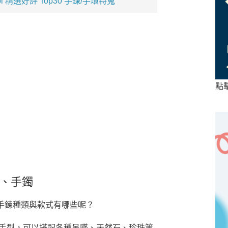
koi 精選好評 Top30 手鍊/手環特蒐
點
環、手鐲
手鍊種類與款式有哪些呢？
手型，可以搭配各種吊墜、天然石、珍珠等