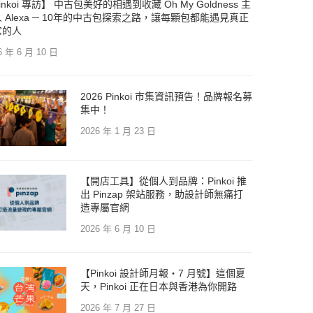
inkoi 專訪】 中古包美好的相遇到收藏 Oh My Goldness 主
 Alexa ─ 10年的中古包探索之路，讓每顆包都能遇見真正
它的人
6 年 6 月 10 日
2026 Pinkoi 市集資訊預告！品牌報名募
集中！
2026 年 1 月 23 日
【開店工具】從個人到品牌：Pinkoi 推
出 Pinzap 架站服務，助設計師無痛打
造專屬官網
2026 年 6 月 10 日
【Pinkoi 設計師月報・7 月號】這個夏
天，Pinkoi 正在日本與香港為你開路
2026 年 7 月 27 日