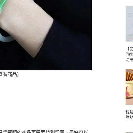
【
Pin
助
查看商品）
甜點
甜
是手鐲類的產品更需要特別留意，最好可以