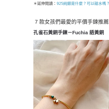
＊延伸閱讀：
925純銀是什麼？可以碰水嗎
7 款女孩們最愛的平價手鍊推薦
孔雀石黃銅手鍊－Fuchia 語黃銅