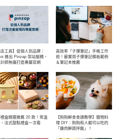
開店工具】從個人到品牌：
高效率「子彈筆記」手帳工作
koi 推出 Pinzap 架站服務，
術！最實用子彈筆記模板範例
設計師無痛打造專屬官網
＆筆記本推薦
禮盒精選推薦 20 款！常溫
【狗狗鮮食食譜教學】寵物料
點、法式甜點禮盒一次看
理 DIY：狗狗和人都可以吃的
「雞肉鮮蔬拌飯」！