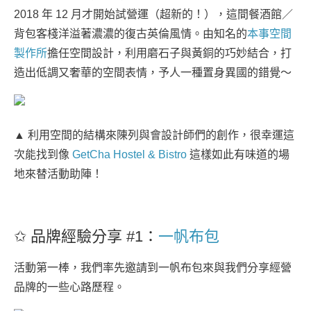
2018 年 12 月才開始試營運（超新的！），這間餐酒館／
背包客棧洋溢著濃濃的復古英倫風情。由知名的
本事空間
製作所
擔任空間設計，利用磨石子與黃銅的巧妙結合，打
造出低調又奢華的空間表情，予人一種置身異國的錯覺～
▲ 利用空間的結構來陳列與會設計師們的創作，很幸運這
次能找到像
GetCha Hostel & Bistro
這樣如此有味道的場
地來替活動助陣！
✩ 品牌經驗分享 #1：
一帆布包
活動第一棒，我們率先邀請到一帆布包來與我們分享經營
品牌的一些心路歷程。