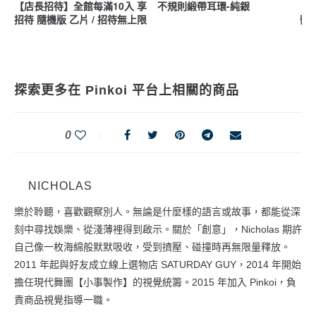
【店長招待】全館每滿10入 享
不規則緞帶耳環-純銀
丨
招待 隨機版 乙片 / 招待無上限
醬
探索更多在 Pinkoi 平台上相關的商品
0
NICHOLAS
樂於聆聽，喜歡觀察別人。無論是什麼樣的語言或故事，都能從深
刻中尋找娛樂、從淺薄裡得到啟示。關於「創意」，Nicholas 期許
自己像一枚海綿般默默吸收，受到擠壓、碰撞時再無限量釋放。
2011 年起與好友成立線上選物店 SATURDAY GUY，2014 年開始
擔任現代舞團【小事製作】的視覺統籌。2015 年加入 Pinkoi，負
責商品視覺指導一職。