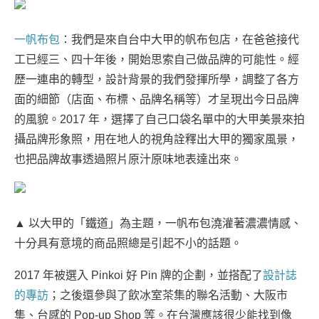
一帆布包
：我們是來自台中大甲的帆布包店，在爸爸接代
工已經三、四十年後，開始思索自己做品牌的可能性。經
歷一連串的轉型，設計背景的我們發揮所學，調整了各方
面的細節（店面、布標、品牌名稱等）才呈現出今日品牌
的風貌。2017 年，選擇了自己口袋名單中的大甲美景來拍
攝品牌形象照，用在地人的視角詮釋出大甲的獨家風景，
也把品牌故事透過照片原汁原味地表達出來。
▲ 以大甲的「鐵道」為主題，一帆布包澆灌著濃濃情感、
十分具有意境的商品照總是引起不小的話題。
2017 年被選入 Pinkoi 好 Pin 牌的企劃，並搭配了
設計誌
的專訪
；之後還參與了飲冰室茶集的聯名活動、大阪市
集、台感的 Pop-up Shop 等。在台灣應該很少能找到像