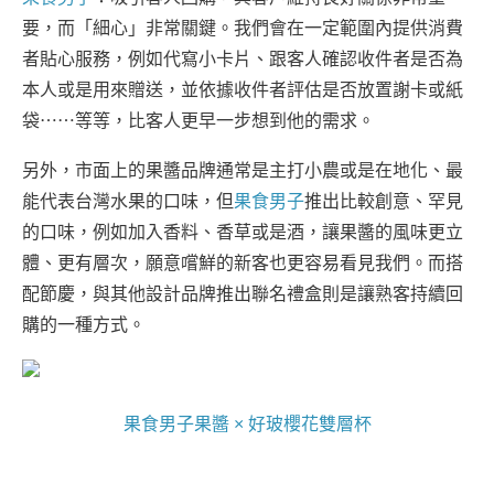
要，而「細心」非常關鍵。我們會在一定範圍內提供消費
者貼心服務，例如代寫小卡片、跟客人確認收件者是否為
本人或是用來贈送，並依據收件者評估是否放置謝卡或紙
袋⋯⋯等等，比客人更早一步想到他的需求。
另外，市面上的果醬品牌通常是主打小農或是在地化、最
能代表台灣水果的口味，但
果食男子
推出比較創意、罕見
的口味，例如加入香料、香草或是酒，讓果醬的風味更立
體、更有層次，願意嚐鮮的新客也更容易看見我們。而搭
配節慶，與其他設計品牌推出聯名禮盒則是讓熟客持續回
購的一種方式。
果食男子果醬 × 好玻櫻花雙層杯