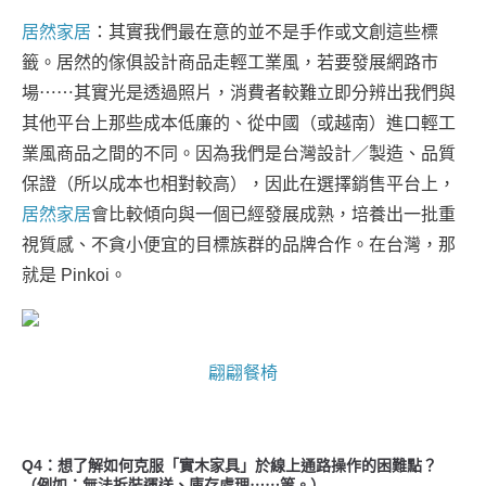
居然家居
：其實我們最在意的並不是手作或文創這些標
籤。居然的傢俱設計商品走輕工業風，若要發展網路市
場⋯⋯其實光是透過照片，消費者較難立即分辨出我們與
其他平台上那些成本低廉的、從中國（或越南）進口輕工
業風商品之間的不同。因為我們是台灣設計／製造、品質
保證（所以成本也相對較高），因此在選擇銷售平台上，
居然家居
會比較傾向與一個已經發展成熟，培養出一批重
視質感、不貪小便宜的目標族群的品牌合作。在台灣，那
就是 Pinkoi。
翩翩餐椅
Q4：想了解如何克服「實木家具」於線上通路操作的困難點？
（例如：無法拆裝運送、庫存處理⋯⋯等。）