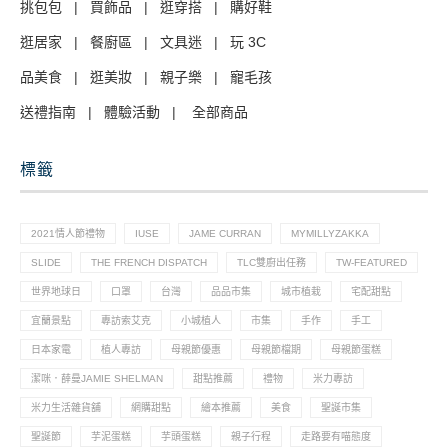
挑包包
|
買飾品
|
逛穿搭
|
購好鞋
逛居家
|
餐廚區
|
文具迷
|
玩 3C
品美食
|
逛美妝
|
親子樂
|
寵毛孩
送禮指南
|
體驗活動
|
全部商品
標籤
2021情人節禮物
IUSE
JAME CURRAN
MYMILLYZAKKA
SLIDE
THE FRENCH DISPATCH
TLC雙廚出任務
TW-FEATURED
世界地球日
口罩
台灣
品品市集
城市植栽
宅配甜點
宜蘭景點
專訪索艾克
小城植人
市集
手作
手工
日本家電
植人專訪
母親節優惠
母親節檔期
母親節蛋糕
潔咪．薛曼JAMIE SHELMAN
甜點推薦
禮物
米力專訪
米力生活雜貨舖
網購甜點
繪本推薦
美食
聖誕市集
聖誕節
芋泥蛋糕
芋頭蛋糕
親子行程
走路要有喵態度