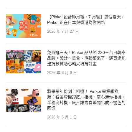
【Pinkoi 設計師月報・7 月號】這個夏天，
Pinkoi 正在日本與香港為你開路
2026 年 7 月 27 日
免費逛三天！Pinkoi 品品節 220＋台日韓泰
品牌，設計、美食、毛孩都來了，邊買還能
邊捐款贊助心輔犬培育計畫
2026 年 6 月 9 日
將畢業年份刻上相機！ Pinkoi 畢業季推
薦：客製登機證底片相機、掌心迷你相機、
半格底片機，底片讓青春瞬間化成不褪色的
回憶
2026 年 6 月 1 日