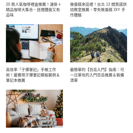
20 款人氣咖啡禮盒推薦！濾掛＋
做蛋糕來這裡！台北 13 間質感烘
精品咖啡大集合，送禮體面又有
焙教室推薦，零失敗蛋糕 DIY 手
品味
作體驗
高效率「子彈筆記」手帳工作
最簡單的【百岳入門】指南：可
術！最實用子彈筆記模板範例＆
一日單攻的入門百岳推薦＆裝備
筆記本推薦
清單