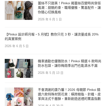
蕾絲不只甜美！Pinkoi 揭蕾絲百變時尚穿搭
風潮：甜酷約會、職場優雅、驚喜配件，讓
你隨心切換風格
2026 年 6 月 1 日
【Pinkoi 設計師月報・5 月號】教你只花 3 秒、讓流量成長 20%
的真實案例
2026 年 6 月 5 日
機車通勤也優雅防水！Pinkoi 精選 6 款時尚
防水包袋，讓你梅雨季出門也能滴水不漏
2026 年 5 月 13 日
不會凋謝的康乃馨！2026 母親節 Pinkoi 精
選六款特殊材質花束：橫跨樹脂、針織、皮
革與法式千層酥，重新創造送禮的驚喜指數
2026 年 4 月 29 日