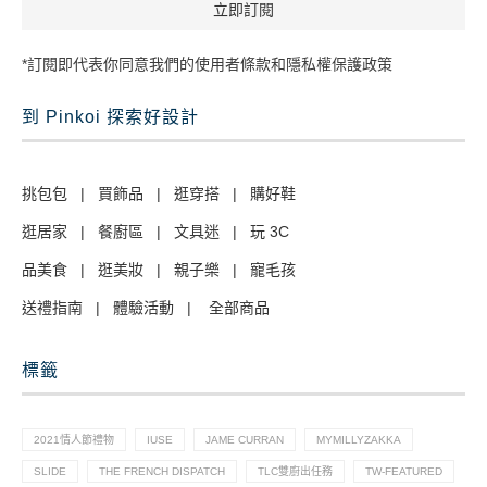
*訂閱即代表你同意我們的使用者條款和隱私權保護政策
到 Pinkoi 探索好設計
挑包包
|
買飾品
|
逛穿搭
|
購好鞋
逛居家
|
餐廚區
|
文具迷
|
玩 3C
品美食
|
逛美妝
|
親子樂
|
寵毛孩
送禮指南
|
體驗活動
|
全部商品
標籤
2021情人節禮物
IUSE
JAME CURRAN
MYMILLYZAKKA
SLIDE
THE FRENCH DISPATCH
TLC雙廚出任務
TW-FEATURED