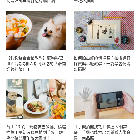
助設計師無痛打造專屬官網
筆記本推薦
【狗狗鮮食食譜教學】寵物料理
如何拍出好的情境照？拍攝道具
DIY：狗狗和人都可以吃的「雞肉
採買與示範教學，一篇學會情境
鮮蔬拌飯」！
照攝影
台北 10 間「寵物友善餐廳」精選
【手機拍照技巧】掌握 5 個訣
推薦！夢幻玻璃屋拍到手痠，跟
竅，手機也能拍出高質感人像寫
毛小孩共度午餐太溫馨！
真、商品照