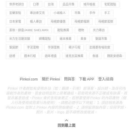
世界地球日
口罩
台灣
品品市集
城市植栽
宅配甜點
宜蘭景點
專訪索艾克
小城植人
市集
手作
手工
日本家電
植人專訪
母親節優惠
母親節檔期
母親節蛋糕
潔咪．薛曼JAMIE SHELMAN
甜點推薦
禮物
米力專訪
米力生活雜貨舖
網購甜點
繪本推薦
美食
聖誕市集
聖誕節
芋泥蛋糕
芋頭蛋糕
親子行程
走路要有喵態度
送禮
週末行程
過年禮盒
達克瓦茲推薦
食譜
魏斯安德森
Pinkoi.com
關於 Pinkoi
問與答
下載 APP
登入/註冊
Pinkoi 作者群如有使用外站（如：翻譯、引用）部落客、設計師、及任何內
容創作者的產物，皆會註明並附上原著連結。若發現來源不正確或有缺漏，其
並非蓄意造成，Pinkoi 會於告知後更正。若想要使用 Pinkoi 的內容產物（個
人行為使用或商業行為使用），請務必遵守以下規範： 1. 須註明來源為
Pinkoi.com 並附上 Pinkoi 內容的原始連結。 2. 須保留原始內容；任何字詞、
照片、影片、logo 皆不得修改或增減。
回到最上面