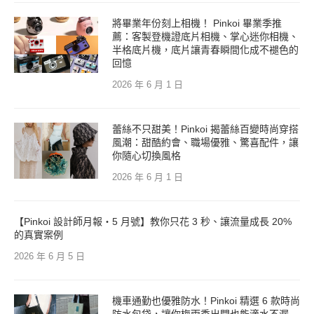
將畢業年份刻上相機！ Pinkoi 畢業季推
薦：客製登機證底片相機、掌心迷你相機、
半格底片機，底片讓青春瞬間化成不褪色的
回憶
2026 年 6 月 1 日
蕾絲不只甜美！Pinkoi 揭蕾絲百變時尚穿搭
風潮：甜酷約會、職場優雅、驚喜配件，讓
你隨心切換風格
2026 年 6 月 1 日
【Pinkoi 設計師月報・5 月號】教你只花 3 秒、讓流量成長 20%
的真實案例
2026 年 6 月 5 日
機車通勤也優雅防水！Pinkoi 精選 6 款時尚