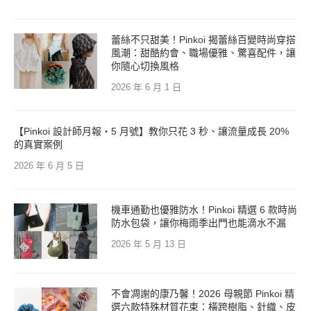
蕾絲不只甜美！Pinkoi 揭蕾絲百變時尚穿搭
風潮：甜酷約會、職場優雅、驚喜配件，讓
你隨心切換風格
2026 年 6 月 1 日
【Pinkoi 設計師月報・5 月號】教你只花 3 秒、讓流量成長 20%
的真實案例
2026 年 6 月 5 日
機車通勤也優雅防水！Pinkoi 精選 6 款時尚
防水包袋，讓你梅雨季出門也能滴水不漏
2026 年 5 月 13 日
不會凋謝的康乃馨！2026 母親節 Pinkoi 精
選六款特殊材質花束：橫跨樹脂、針織、皮