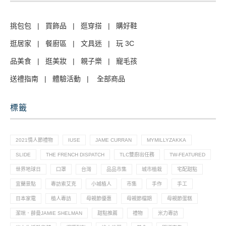
挑包包
|
買飾品
|
逛穿搭
|
購好鞋
逛居家
|
餐廚區
|
文具迷
|
玩 3C
品美食
|
逛美妝
|
親子樂
|
寵毛孩
送禮指南
|
體驗活動
|
全部商品
標籤
2021情人節禮物
IUSE
JAME CURRAN
MYMILLYZAKKA
SLIDE
THE FRENCH DISPATCH
TLC雙廚出任務
TW-FEATURED
世界地球日
口罩
台灣
品品市集
城市植栽
宅配甜點
宜蘭景點
專訪索艾克
小城植人
市集
手作
手工
日本家電
植人專訪
母親節優惠
母親節檔期
母親節蛋糕
潔咪．薛曼JAMIE SHELMAN
甜點推薦
禮物
米力專訪