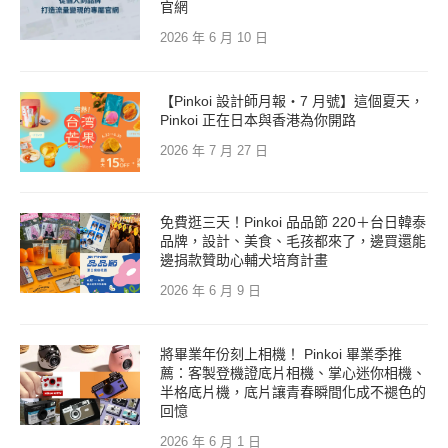
官網
2026 年 6 月 10 日
【Pinkoi 設計師月報・7 月號】這個夏天，
Pinkoi 正在日本與香港為你開路
2026 年 7 月 27 日
免費逛三天！Pinkoi 品品節 220＋台日韓泰
品牌，設計、美食、毛孩都來了，邊買還能
邊捐款贊助心輔犬培育計畫
2026 年 6 月 9 日
將畢業年份刻上相機！ Pinkoi 畢業季推
薦：客製登機證底片相機、掌心迷你相機、
半格底片機，底片讓青春瞬間化成不褪色的
回憶
2026 年 6 月 1 日