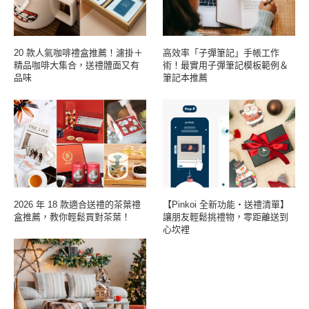
20 款人氣咖啡禮盒推薦！濾掛＋
高效率「子彈筆記」手帳工作
精品咖啡大集合，送禮體面又有
術！最實用子彈筆記模板範例＆
品味
筆記本推薦
2026 年 18 款適合送禮的茶葉禮
【Pinkoi 全新功能・送禮清單】
盒推薦，教你輕鬆買對茶葉！
讓朋友輕鬆挑禮物，零距離送到
心坎裡