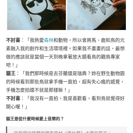
不討喜
：「我熱愛
森林
和動物，所以會將馬、鹿和鳥的元
素融入我的創作和生活環境裡。如果我不畫畫的話，最想
做的應該就是當個一天到晚拿著放大鏡看鳥的觀鳥專家
吧！」
貓王
：「我們那時候是去芬蘭還是瑞典？妳在野生動物園
的時候看到那些鳥就拿手機一直拍，超有失心瘋的感覺，
手機怎麼拍還不就是那樣嘛！」
不討喜
：「我沒有一直拍，我是喜歡看，看到鳥就覺得好
開心喔！」
貓王是從什麼時候愛上音樂的？