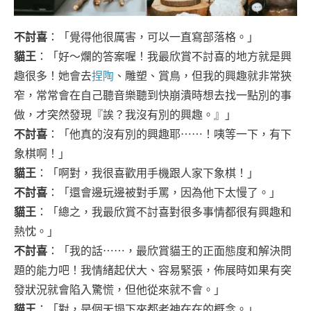
不討喜
：「覺得他很厲害，可以一直寫部落格。」
貓王
：「好～爛的答案喔！我最欣賞不討喜的地方就是興
趣很多！她會去
捏陶
、雕塑、賞鳥，但我的興趣就非常狹
窄，常常會在自己聽音樂聽到快崩潰時想去找一點別的事
做，才突然發現『誒？我沒有別的興趣。』」
不討喜
：「他真的沒有別的興趣耶⋯⋯！咦等一下，有下
象棋啊！」
貓王
：「啊對，我很喜歡用手機跟人家下象棋！」
不討喜
：「還會邊玩邊被對手罵，因為他下太慢了。」
貓王
：「總之，我最欣賞不討喜對很多事情都很有興趣和
熱忱。」
不討喜
：「我的話⋯⋯，最欣賞貓王的正面態度和解決問
題的能力吧！我情緒起伏大、容易緊張，佈展時如果有突
發狀況就會陷入驚慌，但他從來就不會。」
貓王
：「對，是個天塌下來都老神在在的概念。」