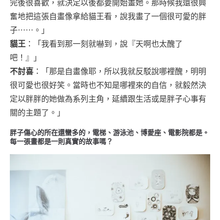
完後很喜歡，就決定以後都要開始畫她。那時候我還很興
奮地把這張自畫像拿給貓王看，說我畫了一個很可愛的胖
子⋯⋯。」
貓王
：「我看到那一刻就嚇到，說『天啊也太醜了
吧！』」
不討喜
：「那是自畫像耶，所以我就反駁說哪裡醜，明明
很可愛也很好笑。當時也不知是哪裡來的自信，就毅然決
定以胖胖的她做為系列主角，延續跟生活或是胖子心事有
關的主題了。」
胖子傷心的所在還蠻多的，電梯、游泳池、博愛座、電影院都是。
每一張畫都是一則真實的故事嗎？