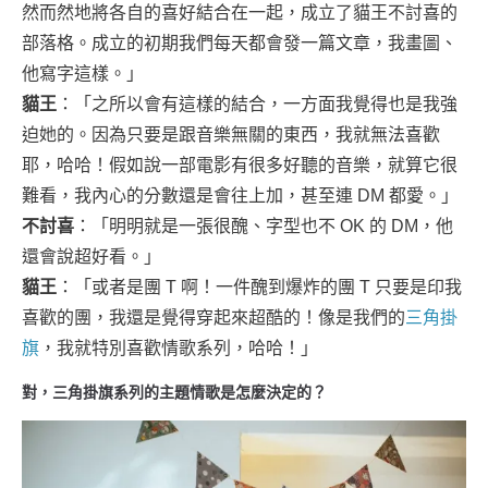
然而然地將各自的喜好結合在一起，成立了貓王不討喜的
部落格。成立的初期我們每天都會發一篇文章，我畫圖、
他寫字這樣。」
貓王
：「之所以會有這樣的結合，一方面我覺得也是我強
迫她的。因為只要是跟音樂無關的東西，我就無法喜歡
耶，哈哈！假如說一部電影有很多好聽的音樂，就算它很
難看，我內心的分數還是會往上加，甚至連 DM 都愛。」
不討喜
：「明明就是一張很醜、字型也不 OK 的 DM，他
還會說超好看。」
貓王
：「或者是團 T 啊！一件醜到爆炸的團 T 只要是印我
喜歡的團，我還是覺得穿起來超酷的！像是我們的
三角掛
旗
，我就特別喜歡情歌系列，哈哈！」
對，三角掛旗系列的主題情歌是怎麼決定的？