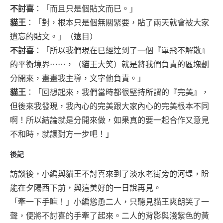
不討喜
：「而且只是個貼文而已。」
貓王
：「對，根本只是個無關緊要，貼了兩天就會被大家
遺忘的貼文。」（遠目）
不討喜
：「所以我們現在已經達到了一個『單飛不解散』
的平衡境界⋯⋯，（貓王大笑）就是將我們負責的區塊劃
分開來，畫畫我主導，文字他負責。」
貓王
：「回想起來，我們當時都很堅持所謂的『完美』，
但後來我發現，我內心的完美跟大家內心的完美根本不同
啊！所以結論就是分開來做，如果真的要一起合作又意見
不和時，就讓對方一步吧！」
後記
訪談後，小編與貓王不討喜來到了淡水老街旁的河堤，盼
能在夕陽西下前，與這美好的一日說再見。
「牽一下手嘛！」小編慫恿二人，只聽見貓王爽朗笑了一
聲，便將不討喜的手牽了起來。二人的背影與淺紫色的黃