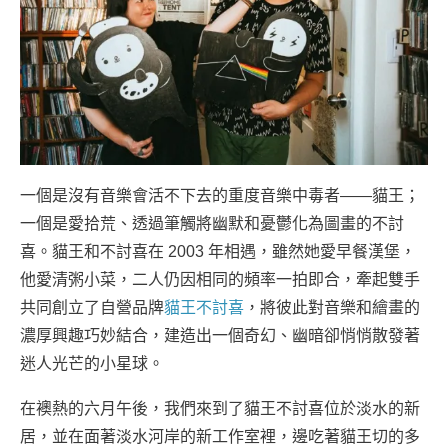
一個是沒有音樂會活不下去的重度音樂中毒者——貓王；
一個是愛拾荒、透過筆觸將幽默和憂鬱化為圖畫的不討
喜。貓王和不討喜在 2003 年相遇，雖然她愛早餐漢堡，
他愛清粥小菜，二人仍因相同的頻率一拍即合，牽起雙手
共同創立了自營品牌
貓王不討喜
，將彼此對音樂和繪畫的
濃厚興趣巧妙結合，建造出一個奇幻、幽暗卻悄悄散發著
迷人光芒的小星球。
在襖熱的六月午後，我們來到了貓王不討喜位於淡水的新
居，並在面著淡水河岸的新工作室裡，邊吃著貓王切的多