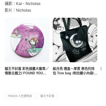
攝影：Kat、Nicholas
影片：Nicholas
貓王不討喜 彩色插畫大徽章／
紙月亮 禮盒－厚質 黑色托特
披頭
情歌主題之I FOUND YOU／
包 Tote bag /附拉鏈小內袋/不
58mm／情人節 婚禮小物／紫
怕髒/超厚切（硬挺發售）
PINKOI 人生選物店
貓王不討喜