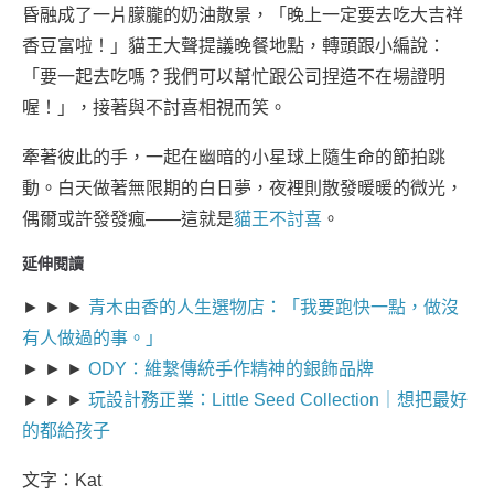
昏融成了一片朦朧的奶油散景，「晚上一定要去吃大吉祥
香豆富啦！」貓王大聲提議晚餐地點，轉頭跟小編說：
「要一起去吃嗎？我們可以幫忙跟公司捏造不在場證明
喔！」，接著與不討喜相視而笑。
牽著彼此的手，一起在幽暗的小星球上隨生命的節拍跳
動。白天做著無限期的白日夢，夜裡則散發暖暖的微光，
偶爾或許發發瘋——這就是
貓王不討喜
。
延伸閱讀
► ► ►
青木由香的人生選物店：「我要跑快一點，做沒
有人做過的事。」
► ► ►
ODY：維繫傳統手作精神的銀飾品牌
► ► ►
玩設計務正業：Little Seed Collection｜想把最好
的都給孩子
文字：Kat