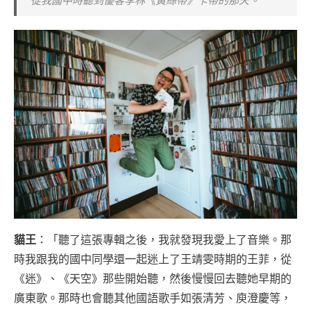
從我國中時聽到優客李林《黃絲帶》卡帶的那天。
貓王
：「聽了這張專輯之後，我就發現我愛上了音樂。那
時我跟我的國中同學還一起迷上了王靖雯時期的王菲，從
《迷》、《天空》那些開始聽，然後慢慢回去聽她早期的
廣東歌。那時也會聽其他國語歌手如張清芳、庾澄慶等，