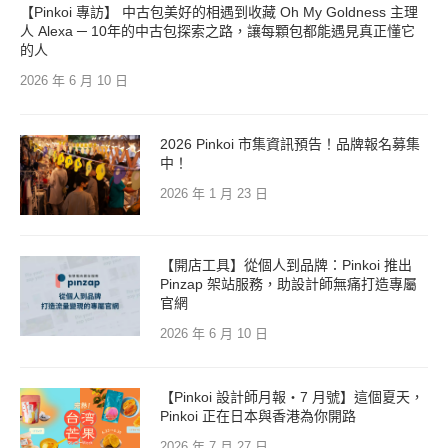
【Pinkoi 專訪】 中古包美好的相遇到收藏 Oh My Goldness 主理
人 Alexa ─ 10年的中古包探索之路，讓每顆包都能遇見真正懂它
的人
2026 年 6 月 10 日
2026 Pinkoi 市集資訊預告！品牌報名募集
中！
2026 年 1 月 23 日
【開店工具】從個人到品牌：Pinkoi 推出
Pinzap 架站服務，助設計師無痛打造專屬
官網
2026 年 6 月 10 日
【Pinkoi 設計師月報・7 月號】這個夏天，
Pinkoi 正在日本與香港為你開路
2026 年 7 月 27 日