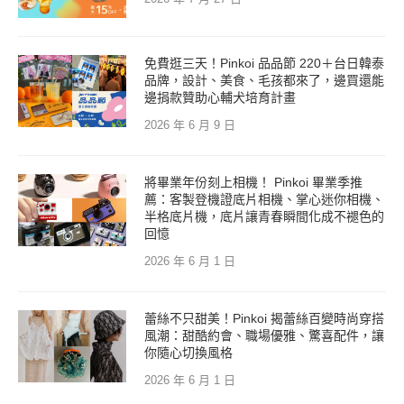
免費逛三天！Pinkoi 品品節 220＋台日韓泰
品牌，設計、美食、毛孩都來了，邊買還能
邊捐款贊助心輔犬培育計畫
2026 年 6 月 9 日
將畢業年份刻上相機！ Pinkoi 畢業季推
薦：客製登機證底片相機、掌心迷你相機、
半格底片機，底片讓青春瞬間化成不褪色的
回憶
2026 年 6 月 1 日
蕾絲不只甜美！Pinkoi 揭蕾絲百變時尚穿搭
風潮：甜酷約會、職場優雅、驚喜配件，讓
你隨心切換風格
2026 年 6 月 1 日