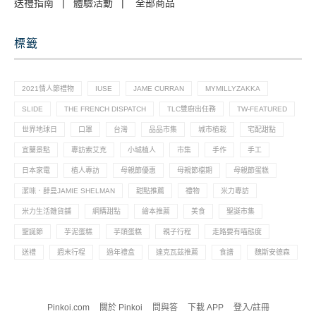
送禮指南
|
體驗活動
|
全部商品
標籤
2021情人節禮物
IUSE
JAME CURRAN
MYMILLYZAKKA
SLIDE
THE FRENCH DISPATCH
TLC雙廚出任務
TW-FEATURED
世界地球日
口罩
台灣
品品市集
城市植栽
宅配甜點
宜蘭景點
專訪索艾克
小城植人
市集
手作
手工
日本家電
植人專訪
母親節優惠
母親節檔期
母親節蛋糕
潔咪．薛曼JAMIE SHELMAN
甜點推薦
禮物
米力專訪
米力生活雜貨舖
網購甜點
繪本推薦
美食
聖誕市集
聖誕節
芋泥蛋糕
芋頭蛋糕
親子行程
走路要有喵態度
送禮
週末行程
過年禮盒
達克瓦茲推薦
食譜
魏斯安德森
Pinkoi.com
關於 Pinkoi
問與答
下載 APP
登入/註冊