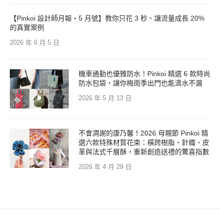
【Pinkoi 設計師月報・5 月號】教你只花 3 秒、讓流量成長 20%
的真實案例
2026 年 6 月 5 日
機車通勤也優雅防水！Pinkoi 精選 6 款時尚
防水包袋，讓你梅雨季出門也能滴水不漏
2026 年 5 月 13 日
不會凋謝的康乃馨！2026 母親節 Pinkoi 精
選六款特殊材質花束：橫跨樹脂、針織、皮
革與法式千層酥，重新創造送禮的驚喜指數
2026 年 4 月 29 日