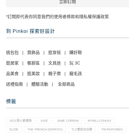
*訂閱即代表你同意我們的使用者條款和隱私權保護政策
到 Pinkoi 探索好設計
挑包包
|
買飾品
|
逛穿搭
|
購好鞋
逛居家
|
餐廚區
|
文具迷
|
玩 3C
品美食
|
逛美妝
|
親子樂
|
寵毛孩
送禮指南
|
體驗活動
|
全部商品
標籤
2021情人節禮物
IUSE
JAME CURRAN
MYMILLYZAKKA
SLIDE
THE FRENCH DISPATCH
TLC雙廚出任務
TW-FEATURED