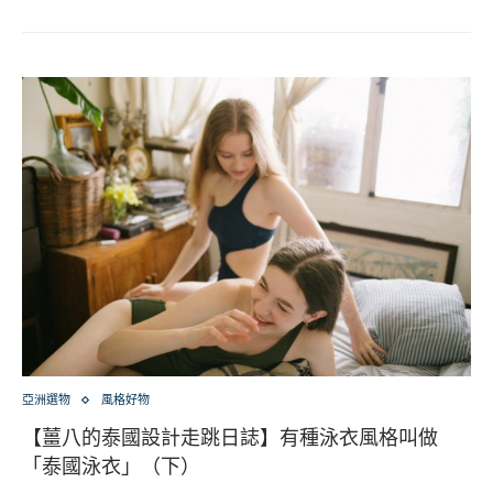
亞洲選物
風格好物
【薑八的泰國設計走跳日誌】有種泳衣風格叫做
「泰國泳衣」（下）