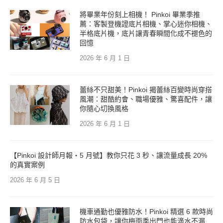
將畢業年份刻上相機！ Pinkoi 畢業季推
薦：客製登機證底片相機、掌心迷你相機、
半格底片機，底片讓青春瞬間化成不褪色的
回憶
2026 年 6 月 1 日
蕾絲不只甜美！Pinkoi 揭蕾絲百變時尚穿搭
風潮：甜酷約會、職場優雅、驚喜配件，讓
你隨心切換風格
2026 年 6 月 1 日
【Pinkoi 設計師月報・5 月號】教你只花 3 秒、讓流量成長 20%
的真實案例
2026 年 6 月 5 日
機車通勤也優雅防水！Pinkoi 精選 6 款時尚
防水包袋，讓你梅雨季出門也能滴水不漏