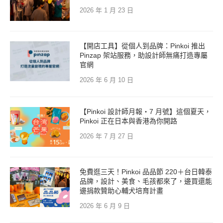
2026 年 1 月 23 日
【開店工具】從個人到品牌：Pinkoi 推出
Pinzap 架站服務，助設計師無痛打造專屬
官網
2026 年 6 月 10 日
【Pinkoi 設計師月報・7 月號】這個夏天，
Pinkoi 正在日本與香港為你開路
2026 年 7 月 27 日
免費逛三天！Pinkoi 品品節 220＋台日韓泰
品牌，設計、美食、毛孩都來了，邊買還能
邊捐款贊助心輔犬培育計畫
2026 年 6 月 9 日