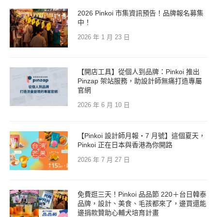
2026 Pinkoi 市集資訊預告！品牌報名募集
中！
2026 年 1 月 23 日
【開店工具】從個人到品牌：Pinkoi 推出
Pinzap 架站服務，助設計師無痛打造專屬
官網
2026 年 6 月 10 日
【Pinkoi 設計師月報・7 月號】這個夏天，
Pinkoi 正在日本與香港為你開路
2026 年 7 月 27 日
免費逛三天！Pinkoi 品品節 220＋台日韓泰
品牌，設計、美食、毛孩都來了，邊買還能
邊捐款贊助心輔犬培育計畫