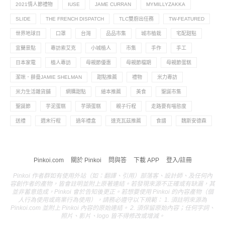
2021情人節禮物
IUSE
JAME CURRAN
MYMILLYZAKKA
SLIDE
THE FRENCH DISPATCH
TLC雙廚出任務
TW-FEATURED
世界地球日
口罩
台灣
品品市集
城市植栽
宅配甜點
宜蘭景點
專訪索艾克
小城植人
市集
手作
手工
日本家電
植人專訪
母親節優惠
母親節檔期
母親節蛋糕
潔咪．薛曼JAMIE SHELMAN
甜點推薦
禮物
米力專訪
米力生活雜貨舖
網購甜點
繪本推薦
美食
聖誕市集
聖誕節
芋泥蛋糕
芋頭蛋糕
親子行程
走路要有喵態度
送禮
週末行程
過年禮盒
達克瓦茲推薦
食譜
魏斯安德森
Pinkoi.com
關於 Pinkoi
問與答
下載 APP
登入/註冊
Pinkoi 作者群如有使用外站（如：翻譯、引用）部落客、設計師、及任何內
容創作者的產物，皆會註明並附上原著連結。若發現來源不正確或有缺漏，其
並非蓄意造成，Pinkoi 會於告知後更正。若想要使用 Pinkoi 的內容產物（個
人行為使用或商業行為使用），請務必遵守以下規範： 1. 須註明來源為
Pinkoi.com 並附上 Pinkoi 內容的原始連結。 2. 須保留原始內容；任何字詞、
照片、影片、logo 皆不得修改或增減。