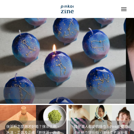
抹茶粉怎麼泡才好喝？抹茶比例、
韓星潮人都愛的絲巾！Pinkoi 整理
水溫、工具及正確「刷抹茶」方法
4 大絲巾穿搭術，讓絲巾老派新潮