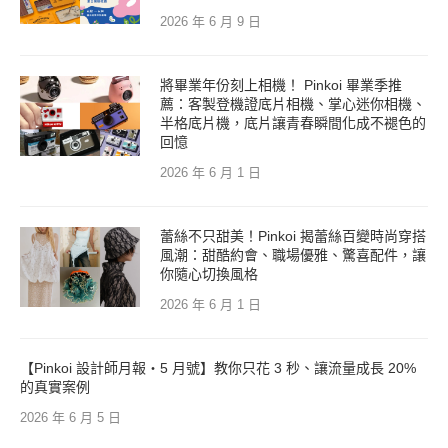
2026 年 6 月 9 日
將畢業年份刻上相機！ Pinkoi 畢業季推
薦：客製登機證底片相機、掌心迷你相機、
半格底片機，底片讓青春瞬間化成不褪色的
回憶
2026 年 6 月 1 日
蕾絲不只甜美！Pinkoi 揭蕾絲百變時尚穿搭
風潮：甜酷約會、職場優雅、驚喜配件，讓
你隨心切換風格
2026 年 6 月 1 日
【Pinkoi 設計師月報・5 月號】教你只花 3 秒、讓流量成長 20%
的真實案例
2026 年 6 月 5 日