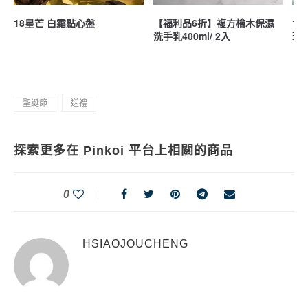
18星芒 白霜點心盤
【福利品6折】複方檜木保濕
12
洗手乳400ml/ 2入
瑯
聖誕節
送禮
探索更多在 Pinkoi 平台上相關的商品
0
HSIAOJOUCHENG