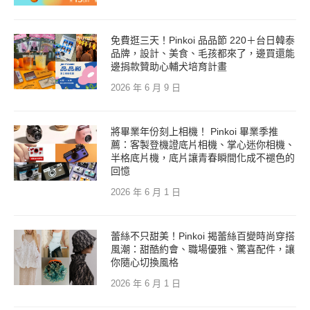
免費逛三天！Pinkoi 品品節 220＋台日韓泰
品牌，設計、美食、毛孩都來了，邊買還能
邊捐款贊助心輔犬培育計畫
2026 年 6 月 9 日
將畢業年份刻上相機！ Pinkoi 畢業季推
薦：客製登機證底片相機、掌心迷你相機、
半格底片機，底片讓青春瞬間化成不褪色的
回憶
2026 年 6 月 1 日
蕾絲不只甜美！Pinkoi 揭蕾絲百變時尚穿搭
風潮：甜酷約會、職場優雅、驚喜配件，讓
你隨心切換風格
2026 年 6 月 1 日