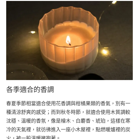
各季適合的香調
春夏季節相當適合使用花香調與柑橘果類的香氣，別有一
種清涼舒爽的感受；而到秋冬時節，就適合使用木質調較
沈穩、溫暖的香氛，像是檜木、白麝香、琥珀，這樣在寒
冷的天氣裡，就彷彿進入一座小木屋裡，點燃暖爐裡的炭
火，被一股溫暖擁抱著。