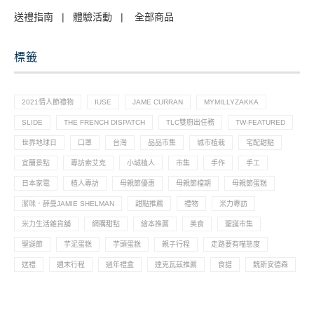
送禮指南
|
體驗活動
|
全部商品
標籤
2021情人節禮物
IUSE
JAME CURRAN
MYMILLYZAKKA
SLIDE
THE FRENCH DISPATCH
TLC雙廚出任務
TW-FEATURED
世界地球日
口罩
台灣
品品市集
城市植栽
宅配甜點
宜蘭景點
專訪索艾克
小城植人
市集
手作
手工
日本家電
植人專訪
母親節優惠
母親節檔期
母親節蛋糕
潔咪．薛曼JAMIE SHELMAN
甜點推薦
禮物
米力專訪
米力生活雜貨舖
網購甜點
繪本推薦
美食
聖誕市集
聖誕節
芋泥蛋糕
芋頭蛋糕
親子行程
走路要有喵態度
送禮
週末行程
過年禮盒
達克瓦茲推薦
食譜
魏斯安德森