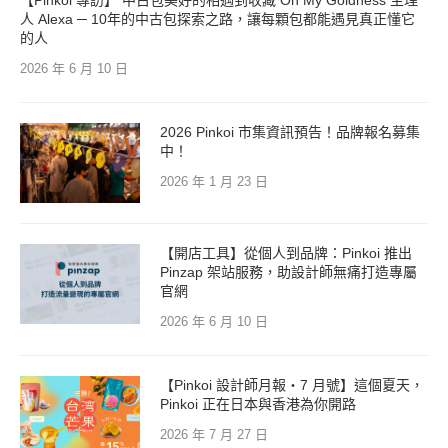
人 Alexa ─ 10年的中古包探索之路，讓每顆包都能遇見真正懂它
的人
2026 年 6 月 10 日
2026 Pinkoi 市集資訊預告！品牌報名募集
中！
2026 年 1 月 23 日
【開店工具】從個人到品牌：Pinkoi 推出
Pinzap 架站服務，助設計師無痛打造專屬
官網
2026 年 6 月 10 日
【Pinkoi 設計師月報・7 月號】這個夏天，
Pinkoi 正在日本與香港為你開路
2026 年 7 月 27 日