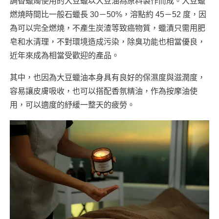
調香蠟燭使用的大豆蠟以大豆油為原料製作而成。大豆蠟
燃燒時間比一般石蠟長 30－50%，溶點約 45－52 度，因
為可以完全燃燒，不產生炭渣等致癌物質，蠟漬只需用肥
皂和水清理，不對環境造成污染，除臭功能也相當優良，
近年來成為相當受歡迎的產品。
其中，也因為大豆蠟油本身具有良好的保濕度與滋潤度，
容易讓皮膚吸收，也可以搭配香氛精油，作為按摩油使
用，可以適度的紓緩一整天的疲勞。