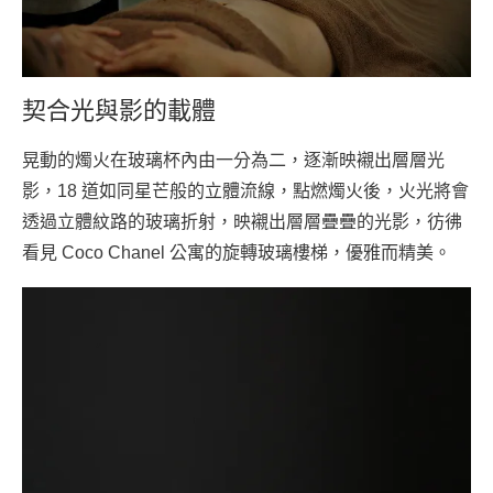
契合光與影的載體
晃動的燭火在玻璃杯內由一分為二，逐漸映襯出層層光
影，18 道如同星芒般的立體流線，點燃燭火後，火光將會
透過立體紋路的玻璃折射，映襯出層層疊疊的光影，彷彿
看見 Coco Chanel 公寓的旋轉玻璃樓梯，優雅而精美。