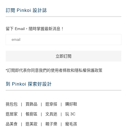
訂閱 Pinkoi 設計誌
留下 Email，隨時掌握最新消息！
*訂閱即代表你同意我們的使用者條款和隱私權保護政策
到 Pinkoi 探索好設計
挑包包
|
買飾品
|
逛穿搭
|
購好鞋
逛居家
|
餐廚區
|
文具迷
|
玩 3C
品美食
|
逛美妝
|
親子樂
|
寵毛孩