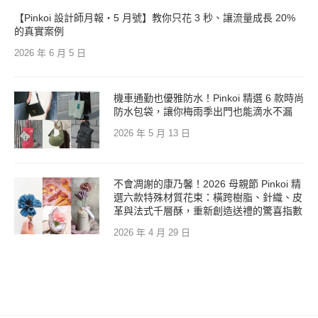
【Pinkoi 設計師月報・5 月號】教你只花 3 秒、讓流量成長 20%
的真實案例
2026 年 6 月 5 日
機車通勤也優雅防水！Pinkoi 精選 6 款時尚
防水包袋，讓你梅雨季出門也能滴水不漏
2026 年 5 月 13 日
不會凋謝的康乃馨！2026 母親節 Pinkoi 精
選六款特殊材質花束：橫跨樹脂、針織、皮
革與法式千層酥，重新創造送禮的驚喜指數
2026 年 4 月 29 日