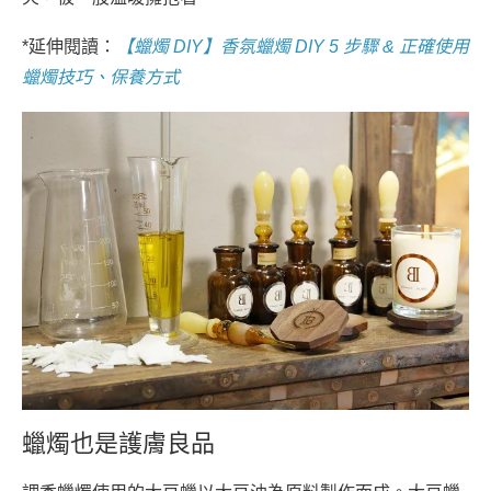
*延伸閱讀：
【蠟燭 DIY】香氛蠟燭 DIY 5 步驟 & 正確使用
蠟燭技巧、保養方式
蠟燭也是護膚良品