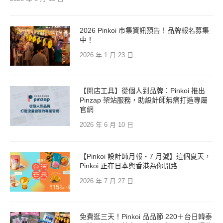
2026 Pinkoi 市集資訊預告！品牌報名募集
中！
2026 年 1 月 23 日
【開店工具】從個人到品牌：Pinkoi 推出
Pinzap 架站服務，助設計師無痛打造專屬
官網
2026 年 6 月 10 日
【Pinkoi 設計師月報・7 月號】這個夏天，
Pinkoi 正在日本與香港為你開路
2026 年 7 月 27 日
免費逛三天！Pinkoi 品品節 220＋台日韓泰