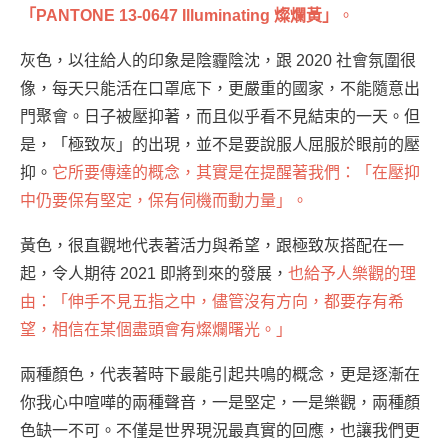
「PANTONE 13-0647 Illuminating 燦爛黃」
。
灰色，以往給人的印象是陰霾陰沈，跟 2020 社會氛圍很
像，每天只能活在口罩底下，更嚴重的國家，不能隨意出
門聚會。日子被壓抑著，而且似乎看不見結束的一天。但
是，「極致灰」的出現，並不是要說服人屈服於眼前的壓
抑。
它所要傳達的概念，其實是在提醒著我們：「在壓抑
中仍要保有堅定，保有伺機而動力量」。
黃色，很直觀地代表著活力與希望，跟極致灰搭配在一
起，令人期待 2021 即將到來的發展，
也給予人樂觀的理
由：「伸手不見五指之中，儘管沒有方向，都要存有希
望，相信在某個盡頭會有燦爛曙光。」
兩種顏色，代表著時下最能引起共鳴的概念，更是逐漸在
你我心中喧嘩的兩種聲音，一是堅定，一是樂觀，兩種顏
色缺一不可。不僅是世界現況最真實的回應，也讓我們更