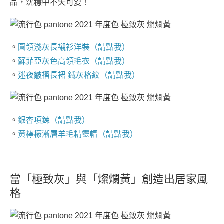
品，沈穩中不失可愛！
。
圓領淺灰長襯衫洋裝（請點我）
。
蘇菲亞灰色高領毛衣（請點我）
。
迷夜皺褶長裙 鐵灰格紋（請點我）
。
銀杏項鍊（請點我）
。
黃檸檬漸層羊毛精靈帽（請點我）
當「極致灰」與「燦爛黃」創造出居家風
格