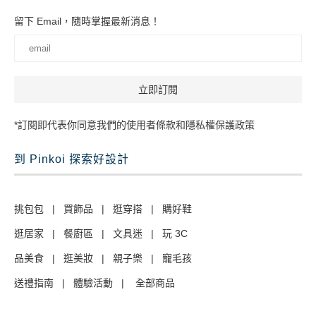
留下 Email，隨時掌握最新消息！
*訂閱即代表你同意我們的使用者條款和隱私權保護政策
到 Pinkoi 探索好設計
挑包包
|
買飾品
|
逛穿搭
|
購好鞋
逛居家
|
餐廚區
|
文具迷
|
玩 3C
品美食
|
逛美妝
|
親子樂
|
寵毛孩
送禮指南
|
體驗活動
|
全部商品