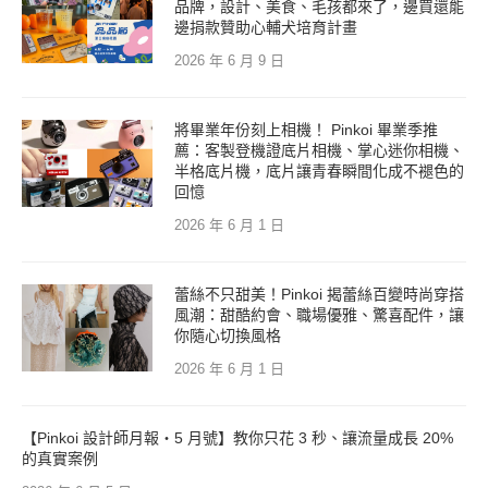
品牌，設計、美食、毛孩都來了，邊買還能
邊捐款贊助心輔犬培育計畫
2026 年 6 月 9 日
將畢業年份刻上相機！ Pinkoi 畢業季推
薦：客製登機證底片相機、掌心迷你相機、
半格底片機，底片讓青春瞬間化成不褪色的
回憶
2026 年 6 月 1 日
蕾絲不只甜美！Pinkoi 揭蕾絲百變時尚穿搭
風潮：甜酷約會、職場優雅、驚喜配件，讓
你隨心切換風格
2026 年 6 月 1 日
【Pinkoi 設計師月報・5 月號】教你只花 3 秒、讓流量成長 20%
的真實案例