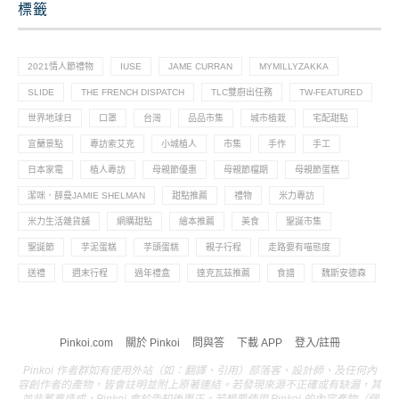
標籤
2021情人節禮物
IUSE
JAME CURRAN
MYMILLYZAKKA
SLIDE
THE FRENCH DISPATCH
TLC雙廚出任務
TW-FEATURED
世界地球日
口罩
台灣
品品市集
城市植栽
宅配甜點
宜蘭景點
專訪索艾克
小城植人
市集
手作
手工
日本家電
植人專訪
母親節優惠
母親節檔期
母親節蛋糕
潔咪．薛曼JAMIE SHELMAN
甜點推薦
禮物
米力專訪
米力生活雜貨舖
網購甜點
繪本推薦
美食
聖誕市集
聖誕節
芋泥蛋糕
芋頭蛋糕
親子行程
走路要有喵態度
送禮
週末行程
過年禮盒
達克瓦茲推薦
食譜
魏斯安德森
Pinkoi.com
關於 Pinkoi
問與答
下載 APP
登入/註冊
Pinkoi 作者群如有使用外站（如：翻譯、引用）部落客、設計師、及任何內
容創作者的產物，皆會註明並附上原著連結。若發現來源不正確或有缺漏，其
並非蓄意造成，Pinkoi 會於告知後更正。若想要使用 Pinkoi 的內容產物（個