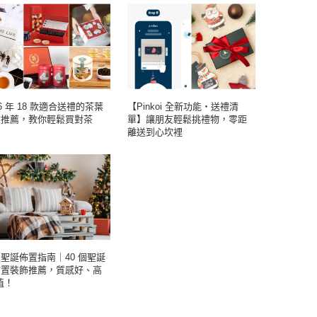
26 年 18 款適合送禮的茶葉
【Pinkoi 全新功能・送禮清
盒推薦，教你輕鬆買對茶
單】讓朋友輕鬆挑禮物，零距
！
離送到心坎裡
聖誕佈置指南｜40 個聖誕
佈置裝飾推薦，質感好、高
值！