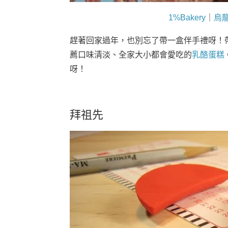
1%Bakery
｜
烏
趕著回家過年，也別忘了帶一盒伴手禮呀！
薦口味清淡、全家大小都會愛吃的
乳酪蛋糕
呀！
拜祖先