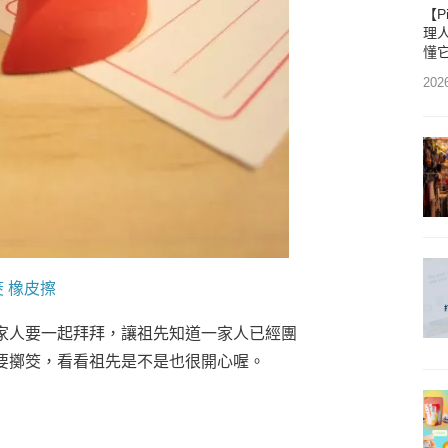
【P
理人
懂
202
筊 橡皮擦
家人要一起拜拜，讓祖先知道一家人已經團
要擲筊，看看祖先是不是也很開心喔。