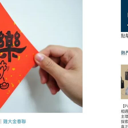
點
熱
【P
相遇到
主理
｜
雞大金春聯
探
真