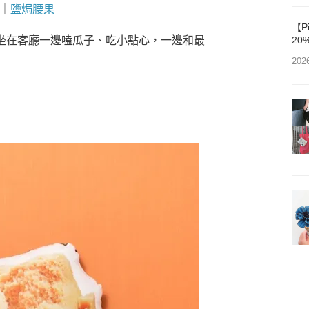
｜
鹽焗腰果
【P
坐在客廳一邊嗑瓜子、吃小點心，一邊和最
20
202