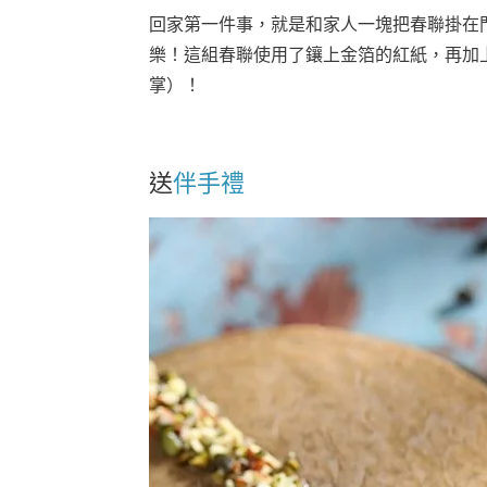
回家第一件事，就是和家人一塊把春聯掛在
樂！這組春聯使用了鑲上金箔的紅紙，再加
掌）！
送
伴手禮