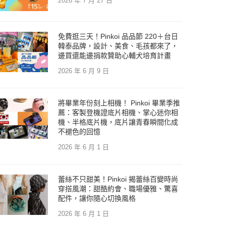
2026 年 7 月 27 日
免費逛三天！Pinkoi 品品節 220＋台日
韓泰品牌，設計、美食、毛孩都來了，
邊買還能邊捐款贊助心輔犬培育計畫
2026 年 6 月 9 日
將畢業年份刻上相機！ Pinkoi 畢業季推
薦：客製登機證底片相機、掌心迷你相
機、半格底片機，底片讓青春瞬間化成
不褪色的回憶
2026 年 6 月 1 日
蕾絲不只甜美！Pinkoi 揭蕾絲百變時尚
穿搭風潮：甜酷約會、職場優雅、驚喜
配件，讓你隨心切換風格
2026 年 6 月 1 日