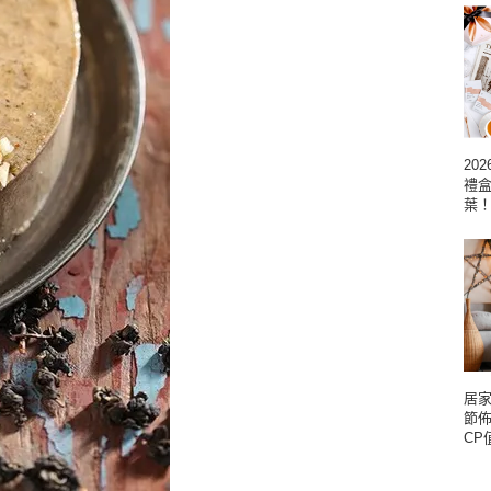
20
禮
葉
居家
節
CP