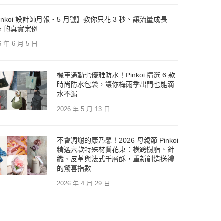
inkoi 設計師月報・5 月號】教你只花 3 秒、讓流量成長
% 的真實案例
6 年 6 月 5 日
機車通勤也優雅防水！Pinkoi 精選 6 款
時尚防水包袋，讓你梅雨季出門也能滴
水不漏
2026 年 5 月 13 日
不會凋謝的康乃馨！2026 母親節 Pinkoi
精選六款特殊材質花束：橫跨樹脂、針
織、皮革與法式千層酥，重新創造送禮
的驚喜指數
2026 年 4 月 29 日