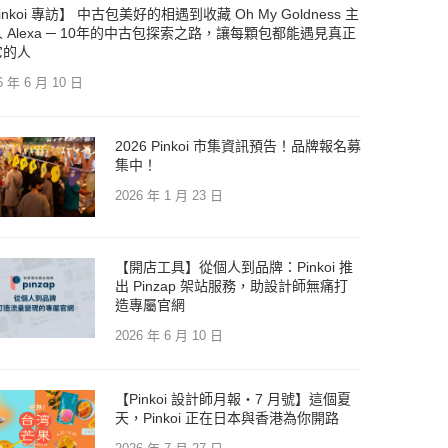
inkoi 專訪】 中古包美好的相遇到收藏 Oh My Goldness 主
 Alexa ─ 10年的中古包探索之路，讓每顆包都能遇見真正
它的人
6 年 6 月 10 日
2026 Pinkoi 市集資訊預告！品牌報名募
集中！
2026 年 1 月 23 日
【開店工具】從個人到品牌：Pinkoi 推
出 Pinzap 架站服務，助設計師無痛打
造專屬官網
2026 年 6 月 10 日
【Pinkoi 設計師月報・7 月號】這個夏
天，Pinkoi 正在日本與香港為你開路