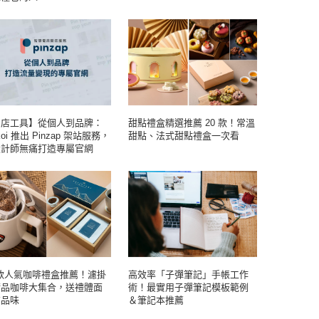
開店工具】從個人到品牌：
甜點禮盒精選推薦 20 款！常溫
koi 推出 Pinzap 架站服務，
甜點、法式甜點禮盒一次看
設計師無痛打造專屬官網
 款人氣咖啡禮盒推薦！濾掛
高效率「子彈筆記」手帳工作
精品咖啡大集合，送禮體面
術！最實用子彈筆記模板範例
有品味
＆筆記本推薦