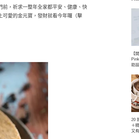
門前，祈求一整年全家都平安、健康、快
上可愛的金元寶，發財就看今年囉（擊
【
Pin
助
20
＋
又