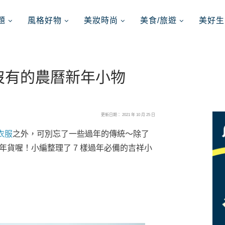
題
風格好物
美妝時尚
美食/旅遊
美好生
能沒有的農曆新年小物
更新日期： 2021 年 10 月 25 日
衣服
之外，可別忘了一些過年的傳統～除了
 辦年貨喔！小編整理了 7 樣過年必備的吉祥小