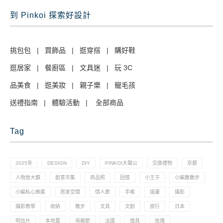
到 Pinkoi 探索好設計
挑包包
|
買飾品
|
逛穿搭
|
購好鞋
逛居家
|
餐廚區
|
文具迷
|
玩 3C
品美食
|
逛美妝
|
親子樂
|
寵毛孩
送禮指南
|
體驗活動
|
全部商品
Tag
2025年
DESIGN
DIY
PINKOI大聲公
交換禮物
京都
人物放大鏡
創意市集
商品照
回憶
小王子
小編散散步
小編私心推薦
居家空間
情人節
手帳
插畫
攝影
攝影教學
收納
散步
文具
文創
旅行
日本
明信片
本地薑
母親節
法國
燈具
玫瑰