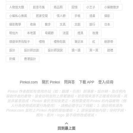
人物放大鏡
創意市集
商品照
回憶
小王子
小編散散步
小編私心推薦
居家空間
情人節
手帳
插畫
攝影
攝影教學
收納
散步
文具
文創
旅行
日本
明信片
本地薑
母親節
法國
燈具
玫瑰
環遊世界找點子
禮物
禮物包裝
筆記本
紅
紙膠帶
設計
設計師訪談
設計師說說
讀一讀
買一買
送禮
針織
香港設計
Pinkoi.com
關於 Pinkoi
問與答
下載 APP
登入/註冊
Pinkoi 作者群如有使用外站（如：翻譯、引用）部落客、設計師、及任何內
容創作者的產物，皆會註明並附上原著連結。若發現來源不正確或有缺漏，其
並非蓄意造成，Pinkoi 會於告知後更正。若想要使用 Pinkoi 的內容產物（個
人行為使用或商業行為使用），請務必遵守以下規範： 1. 須註明來源為
Pinkoi.com 並附上 Pinkoi 內容的原始連結。 2. 須保留原始內容；任何字詞、
照片、影片、logo 皆不得修改或增減。
回到最上面