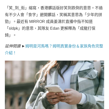
「笑_到_街」縮寫，香港髒話版好笑到跌倒的意思。不過
有不少人會「食字」避開髒話，笑稱其意思為「少年的拼
勁」。最近有 MIRROR 成員姜濤於直播中指不知道
「sldpk」的意思，其隊友 Edan 更解釋為「成龍打保
錡」。
延伸閱讀 ►
姆明是河馬嗎？姆明真實身份＆家族角色完整
介紹！