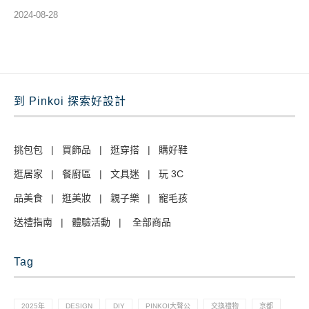
2024-08-28
到 Pinkoi 探索好設計
挑包包
|
買飾品
|
逛穿搭
|
購好鞋
逛居家
|
餐廚區
|
文具迷
|
玩 3C
品美食
|
逛美妝
|
親子樂
|
寵毛孩
送禮指南
|
體驗活動
|
全部商品
Tag
2025年
DESIGN
DIY
PINKOI大聲公
交換禮物
京都