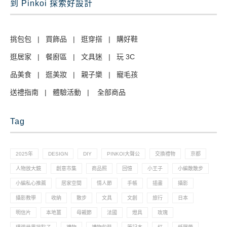
到 Pinkoi 探索好設計
挑包包
|
買飾品
|
逛穿搭
|
購好鞋
逛居家
|
餐廚區
|
文具迷
|
玩 3C
品美食
|
逛美妝
|
親子樂
|
寵毛孩
送禮指南
|
體驗活動
|
全部商品
Tag
2025年
DESIGN
DIY
PINKOI大聲公
交換禮物
京都
人物放大鏡
創意市集
商品照
回憶
小王子
小編散散步
小編私心推薦
居家空間
情人節
手帳
插畫
攝影
攝影教學
收納
散步
文具
文創
旅行
日本
明信片
本地薑
母親節
法國
燈具
玫瑰