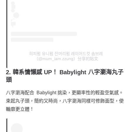
히피펌 유니펌 잔머리펌 레이어드컷 솜브레
（@mum_iam.zzung）分享的貼文
2. 韓系慵懶感 UP！ Babylight 八字瀏海丸子
頭
八字瀏海配合 Babylight 挑染，更顯率性的輕盈空氣感。
束起丸子頭，簡約又時尚，八字瀏海同樣可修飾面型，使
輪廓更立體！