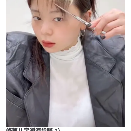
修剪八字瀏海步驟 2）