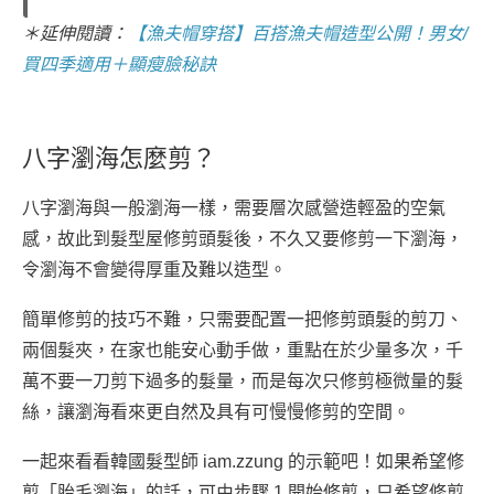
＊延伸閱讀：
【漁夫帽穿搭】百搭漁夫帽造型公開！男女/
買四季適用＋顯瘦臉秘訣
八字瀏海怎麼剪？
八字瀏海與一般瀏海一樣，需要層次感營造輕盈的空氣
感，故此到髮型屋修剪頭髮後，不久又要修剪一下瀏海，
令瀏海不會變得厚重及難以造型。
簡單修剪的技巧不難，只需要配置一把修剪頭髮的剪刀、
兩個髮夾，在家也能安心動手做，重點在於少量多次，千
萬不要一刀剪下過多的髮量，而是每次只修剪極微量的髮
絲，讓瀏海看來更自然及具有可慢慢修剪的空間。
一起來看看韓國髮型師 iam.zzung 的示範吧！如果希望修
剪「胎毛瀏海」的話，可由步驟 1 開始修剪，只希望修剪