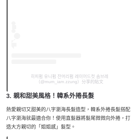
히피펌 유니펌 잔머리펌 레이어드컷 솜브레
（@mum_iam.zzung）分享的貼文
3. 親和甜美風格！韓系外捲長髮
熱愛親切又甜美的八字瀏海長髮造型，韓系外捲長髮搭配
八字瀏海就最適合你！使用直髮器將髮尾微微向外捲，打
造大方親切的「姐姐感」髮型。