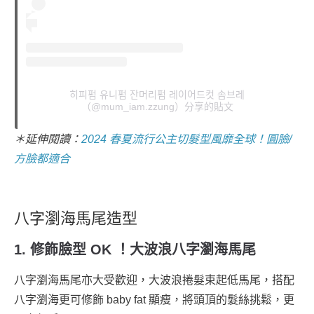
히피펌 유니펌 잔머리펌 레이어드컷 솜브레
（@mum_iam.zzung）分享的貼文
＊延伸閱讀：
2024 春夏流行公主切髮型風靡全球！圓臉/
方臉都適合
八字瀏海馬尾造型
1. 修飾臉型 OK ！大波浪八字瀏海馬尾
八字瀏海馬尾亦大受歡迎，大波浪捲髮束起低馬尾，搭配
八字瀏海更可修飾 baby fat 顯瘦，將頭頂的髮絲挑鬆，更