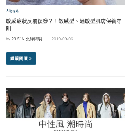
人物專訪
敏感症狀反覆復發？！敏感型、過敏型肌膚保養守
則
by
23.5ﾟN 北緯研製
2019-09-06
繼續閱讀