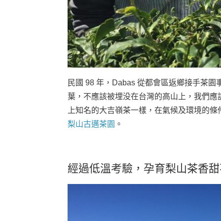
民國 98 年，Dabas 從都會區返鄉接手
葉，不應該被埋没在台灣的高山上，我們應
上知名的大吉嶺茶一樣，在氣候及環境的條
梨山古邁茶園
。
經過低溫考驗，孕育梨山茶香甜