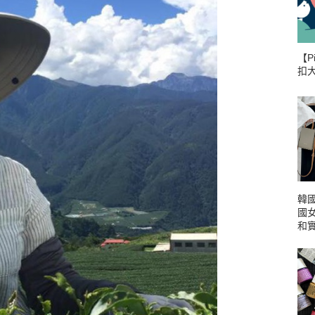
【P
扣
韓國
國
和