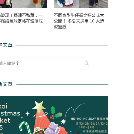
繪玻璃工藝師不私藏：一
不同身型牛仔褲穿搭公式大
將繽紛氣球定格在玻璃瓶
公開！ 冬夏天適用 16 大造
型靈感
尋文章
新文章