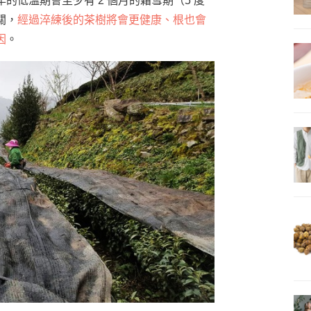
低溫期會至少有 2 個月的霜雪期（5 度
關，
經過淬練後的茶樹將會更健康、根也會
因
。