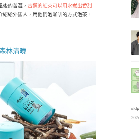
溫後的苦澀，
古邁的
紅茶
可以用水煮出香甜
介紹給外國人，用他們泡咖啡的方式泡茶，
森林清曉
sl
202