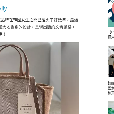
lly
」，該品牌在韓國女生之間已經火了好幾年，最熱
和大地色系的設計，呈現出簡約文青風格，
【P
手！
扣
韓國
國
和