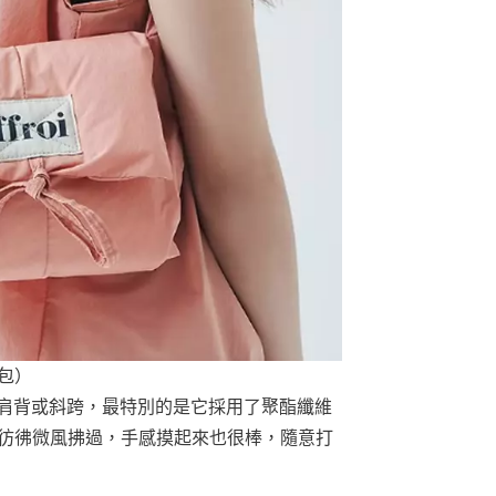
包）
可以肩背或斜跨，最特別的是它採用了聚酯纖維
到彷彿微風拂過，手感摸起來也很棒，隨意打