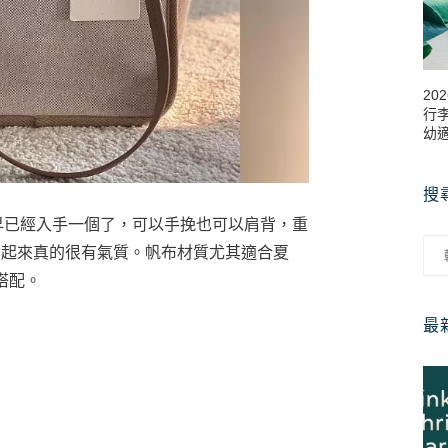
20
行李
幼
搜
自己早已經入手一個了，可以手挽也可以肩背，重
且背起來真的很有氣質。帆布材質尤其適合夏
搭配。
最