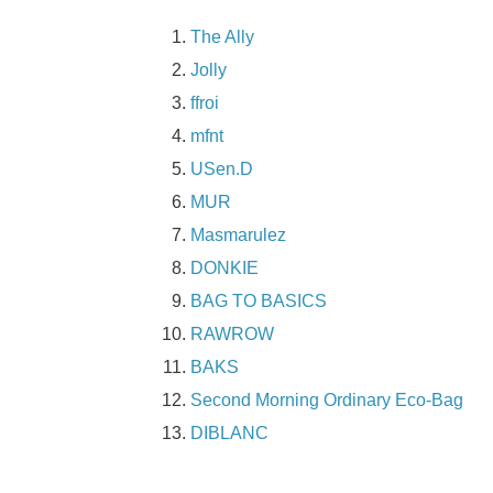
The Ally
Jolly
ffroi
mfnt
USen.D
MUR
Masmarulez
DONKIE
BAG TO BASICS
RAWROW
BAKS
Second Morning Ordinary Eco-Bag
DIBLANC