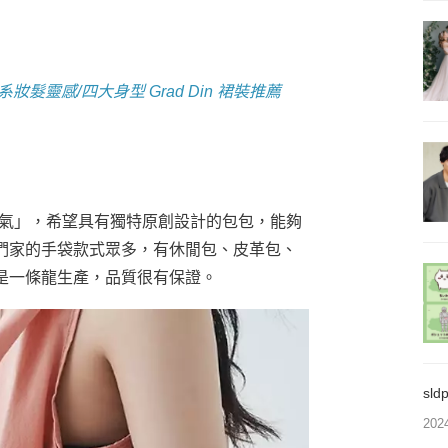
系妝髮靈感/四大身型 Grad Din 裙裝推薦
周圍的空氣」，希望具有獨特原創設計的包包，能夠
們家的手袋款式眾多，有休閒包、皮革包、
是一條龍生產，品質很有保證。
sl
202