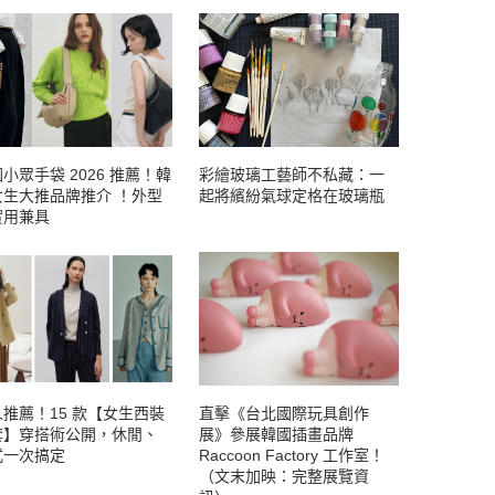
小眾手袋 2026 推薦！韓
彩繪玻璃工藝師不私藏：一
女生大推品牌推介 ！外型
起將繽紛氣球定格在玻璃瓶
實用兼具
推薦！15 款【女生西裝
直擊《台北國際玩具創作
套】穿搭術公開，休閒、
展》參展韓國插畫品牌
式一次搞定
Raccoon Factory 工作室！
（文末加映：完整展覽資