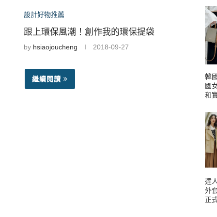
設計好物推薦
跟上環保風潮！創作我的環保提袋
by
hsiaojoucheng
2018-09-27
韓國
繼續閱讀
國
和
達人
外
正