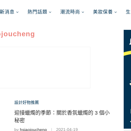
新消息
熱門話題
潮流時尚
美妝保養
生
ojoucheng
設計好物推薦
迎接蠟燭的季節：關於香氛蠟燭的 3 個小
秘密
by
hsiaojoucheng
2021-04-19