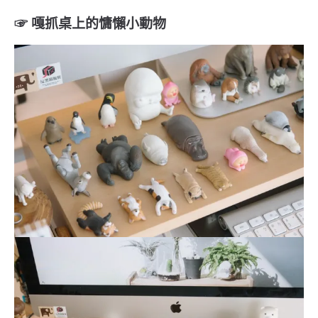
☞ 嘎抓桌上的慵懶小動物