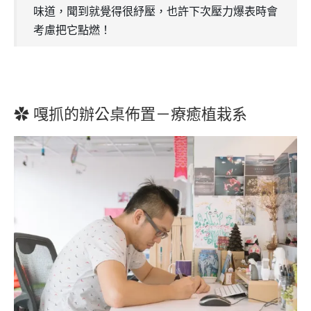
味道，聞到就覺得很紓壓，也許下次壓力爆表時會
考慮把它點燃！
✿ 嘎抓的辦公桌佈置－療癒植栽系