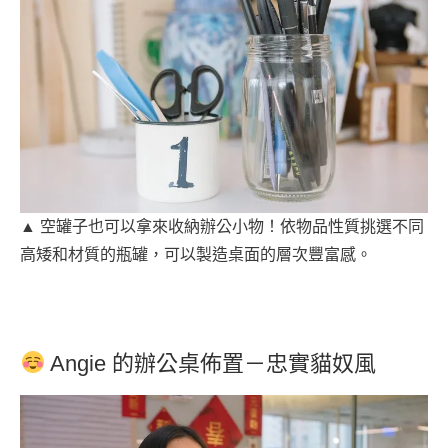
▲ 空罐子也可以拿來收納辦公小物！依物品性質挑選不同
高矮和材質的瓶罐，可以製造桌面的層次豐富感。
Angie 的辦公桌佈置－忠實貓奴風