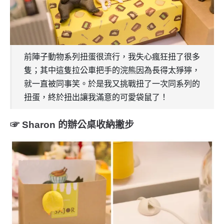
前陣子動物系列扭蛋很流行，我失心瘋狂扭了很多
隻；其中這隻拉公車把手的浣熊因為長得太猙獰，
就一直被同事笑。於是我又挑戰扭了一次同系列的
扭蛋，終於扭出讓我滿意的可愛袋鼠了！
☞ Sharon 的辦公桌收納撇步