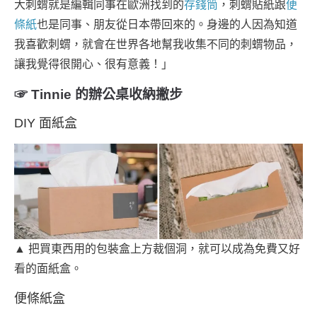
大刺蝟就是編輯同事在歐洲找到的
存錢筒
，刺蝟貼紙跟
便
條紙
也是同事、朋友從日本帶回來的。身邊的人因為知道
我喜歡刺蝟，就會在世界各地幫我收集不同的刺蝟物品，
讓我覺得很開心、很有意義！」
☞ Tinnie 的辦公桌收納撇步
DIY 面紙盒
▲ 把買東西用的包裝盒上方裁個洞，就可以成為免費又好
看的面紙盒。
便條紙盒