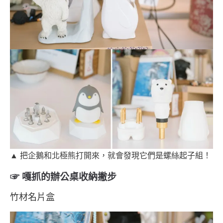
▲ 把企鵝和北極熊打開來，就會發現它們是螺絲起子組！
☞ 嘎抓的辦公桌收納撇步
竹材名片盒