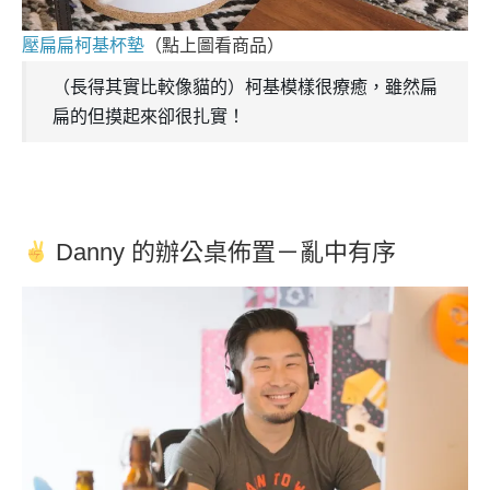
壓扁扁柯基杯墊
（點上圖看商品）
（長得其實比較像貓的）柯基模樣很療癒，雖然扁
扁的但摸起來卻很扎實！
Danny 的辦公桌佈置－亂中有序