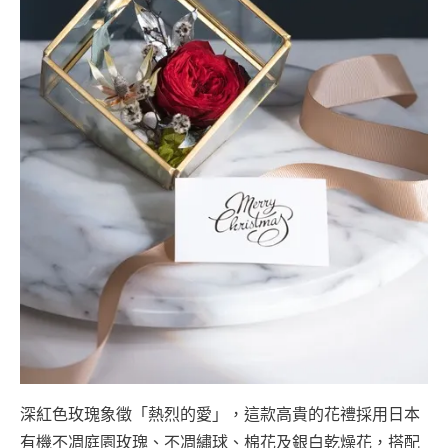
深紅色玫瑰象徵「熱烈的愛」，這款高貴的花禮採用日本
有機不凋庭園玫瑰、不凋繡球、棉花及銀白乾燥花，搭配