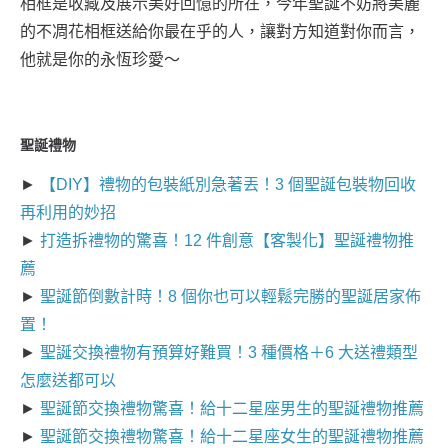
相框是收藏及展示美好回憶的所在，今年聖誕不妨將美麗
的不凋花相框送給你最在乎的人，讓對方知道對你而言，
他就是你的永恆珍愛～
聖誕禮物
►
【DIY】禮物的包裝紙別急著丟！3 個聖誕包裝物回收
再利用的妙招
►
打造拆禮物的驚喜！12 件創意【客製化】聖誕禮物推
薦
►
聖誕節倒數計時！8 個你也可以輕鬆完勝的聖誕居家佈
置！
►
聖誕交換禮物有預算好難買！3 種價格＋6 大送禮類型
怎麼送都可以
►
聖誕節交換禮物驚喜！給十二星座男生的聖誕禮物推薦
►
聖誕節交換禮物驚喜！給十二星座女生的聖誕禮物推薦