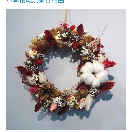
不凋花乾燥果實花圈