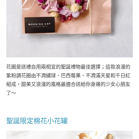
花圈是送禮自用兩相宜的聖誕禮物最佳選擇；這款浪漫的
紫粉調花圈由不凋繡球、巴西莓果、不凋滿天星和千日紅
組成，甜美又浪漫的風格最適合送給你身邊的少女心朋友
了～
聖誕限定棉花小花罐