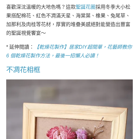
喜歡深沈溫暖的大地色嗎？這款
聖誕花圈
採用冬季大小松
果搭配棉花、紅色不凋滿天星、海棠葉、橡果、兔尾草、
加那利及肉桂等花材，厚實的堆疊美感絕對能營造出豐富
的聖誕視覺饗宴～
* 延伸閱讀：
【乾燥花製作】居家DIY超間單，花藝師教你
6 個乾燥花製作方法，最後一招懶人必讀！
不凋花相框