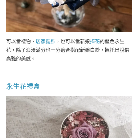
可以當禮物、
居家擺飾
，也可以當新娘
捧花
的藍色永生
花，除了浪漫滿分也十分適合搭配新娘白紗，襯托出脫俗
高雅的美感。
永生花禮盒