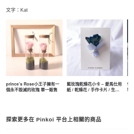
文字：Kat
prince’s Rose小王子擁有一
藍玫瑰乾燥花小卡 – 愛馬仕用
情
個永不毀滅的玫瑰 單一販售
紙 / 乾燥花 / 手作卡片 / 生日
製
卡片 / 開幕卡片 / 祝賀卡
繡
探索更多在 Pinkoi 平台上相關的商品