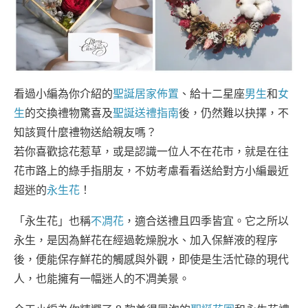
看過小編為你介紹的
聖誕居家佈置
、給十二星座
男生
和
女
生
的交換禮物驚喜及
聖誕送禮指南
後，仍然難以抉擇，不
知該買什麼禮物送給親友嗎？
若你喜歡捻花惹草，或是認識一位人不在花市，就是在往
花市路上的綠手指朋友，不妨考慮看看送給對方小編最近
超迷的
永生花
！
「永生花」也稱
不凋花
，適合送禮且四季皆宜。它之所以
永生，是因為鮮花在經過乾燥脫水、加入保鮮液的程序
後，便能保存鮮花的觸感與外觀，即使是生活忙碌的現代
人，也能擁有一幅迷人的不凋美景。