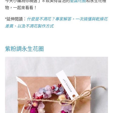
今天小編為你精選了 8 款美得冒泡的
聖誕花圈
和永生花禮
物，一起來看看！
*延伸閱讀：
什麼是不凋花？專家解答，一次搞懂與乾燥花
差異、以及不凋花製作方式
紫粉調永生花圈