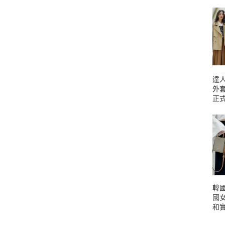
達人
外
正
韓國
國
和