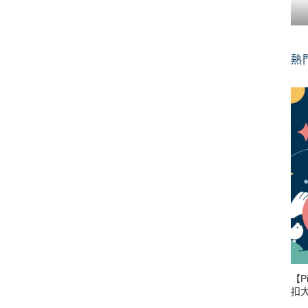
熱
【P
扣