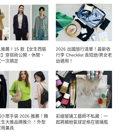
推薦！15 款【女生西裝
2026 出國旅行清單！最新收
套】穿搭術公開，休閒、
行李 Checklist 長短途/男女老
式一次搞定
幼適用！
小眾手袋 2026 推薦！韓
彩繪玻璃工藝師不私藏：一
女生大推品牌推介 ！外型
起將繽紛氣球定格在玻璃瓶
實用兼具