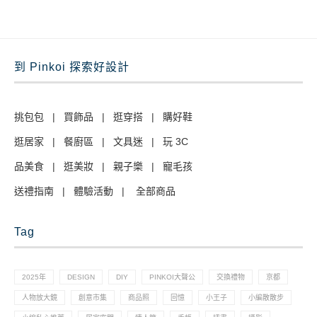
到 Pinkoi 探索好設計
挑包包
|
買飾品
|
逛穿搭
|
購好鞋
逛居家
|
餐廚區
|
文具迷
|
玩 3C
品美食
|
逛美妝
|
親子樂
|
寵毛孩
送禮指南
|
體驗活動
|
全部商品
Tag
2025年
DESIGN
DIY
PINKOI大聲公
交換禮物
京都
人物放大鏡
創意市集
商品照
回憶
小王子
小編散散步