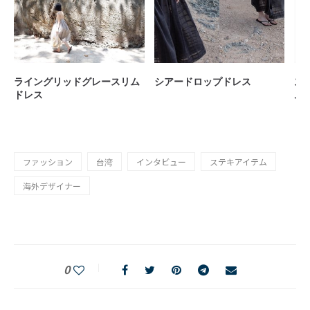
ライングリッドグレースリム
シアードロップドレス
ス
ドレス
ム
ファッション
台湾
インタビュー
ステキアイテム
海外デザイナー
0