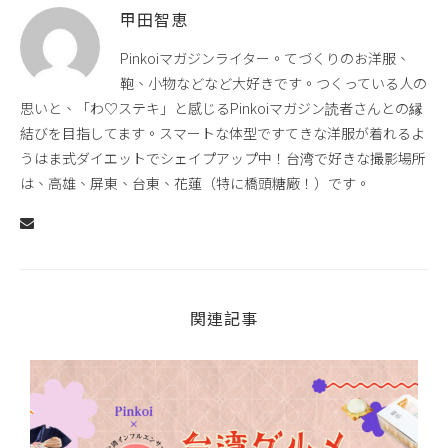
甲田智恵
Pinkoiマガジンライター。てづくりのお洋服、
鞄、小物などなど大好きです。つくっている人の
思いと、「わ♡ステキ」と感じるPinkoiマガジン読者さんとの縁
結びを目指してます。スマートな体型ですてきな洋服が着れるよ
うはま式ダイエットでシェイプアップ中！台湾で好きな撮影場所
は、高雄、屏東、台東、花蓮（特に橋頭糖廠！）です。
関連記事