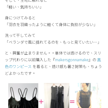
「軽い、気持ちいい」
身につけてみると
「羽衣を羽織ったように軽くて身体に負担が少ない」
洗って干してみて
「ベランダで風に揺れてるのを、もっと見ていたい…」
と、興奮が止まりません。。単体では透けるので、スリ
ップ代わりに以前購入した『
makersgonnamake
』の
黒
色のワンピース
を着ると、透け感も暑さ対策も、ちょう
どよかったです。