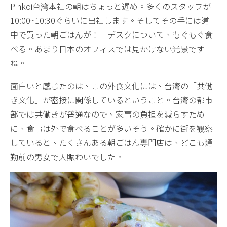
Pinkoi台湾本社の朝はちょっと遅め。多くのスタッフが
10:00~10:30ぐらいに出社します。そしてその手には道
中で買った朝ごはんが！ デスクについて、もぐもぐ食
べる。あまり日本のオフィスでは見かけない光景です
ね。
面白いと感じたのは、この外食文化には、台湾の「共働
き文化」が密接に関係しているということ。台湾の都市
部では共働きが普通なので、家事の負担を減らすため
に、食事は外で食べることが多いそう。確かに街を観察
していると、たくさんある朝ごはん専門店は、どこも通
勤前の男女で大賑わいでした。