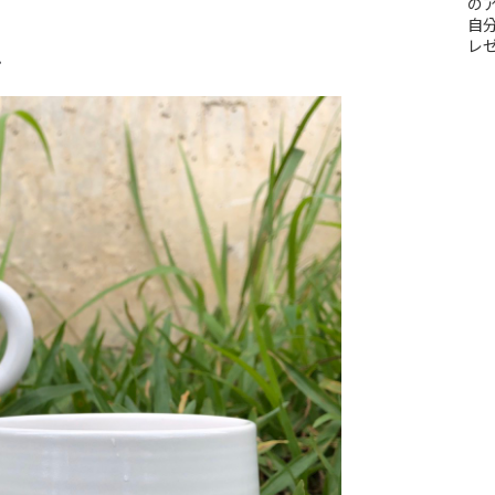
のア
自
レ
プ