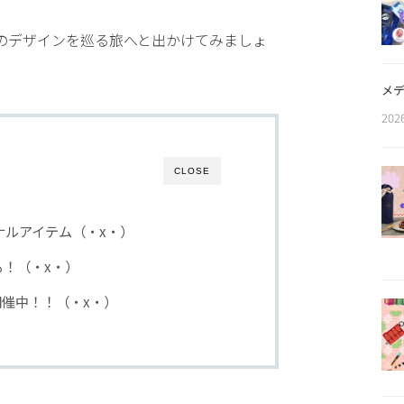
のデザインを巡る旅へと出かけてみましょ
メデ
202
CLOSE
オリジナルアイテム（・x・）
典も！（・x・）
ore開催中！！（・x・）