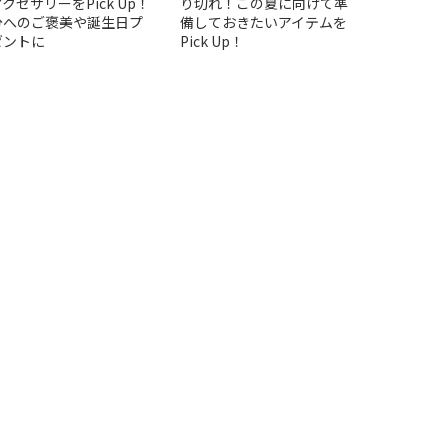
クセサリーをPick Up！
り切れ！この夏に向けて準
分へのご褒美や誕生日プ
備しておきたいアイテムを
ゼントに
Pick Up！