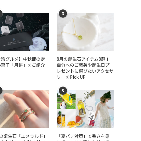
3
台湾グルメ】中秋節の定
​​8月の誕生石アイテム8選！
お菓子「月餅」をご紹介
自分へのご褒美や誕生日プ
レゼントに選びたいアクセサ
リーをPick UP
5
月の誕生石「エメラルド」
「夏バテ対策」で暑さを乗