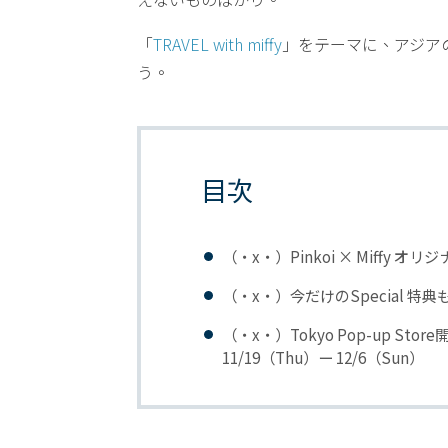
「
TRAVEL with miffy
」をテーマに、アジア
う。
目次
（・x・）Pinkoi × Miffy 
（・x・）今だけのSpecial 特
（・x・）Tokyo Pop-up St
11/19（Thu）ー 12/6（Sun）