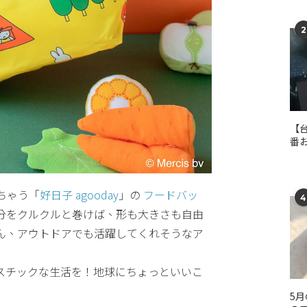
2
【
番
ちゃう「
好日子 agooday
」の
フードバッ
4
分をクルクルと巻けば、形も大きさも自由
ん、アウトドアでも活躍してくれそうなア
スチックな生活を！地球にちょっといいこ
5