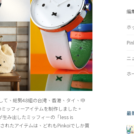
編
ホ
Pi
ニ
ホ
して、総勢48組の台湾、香港、タイ、中
のミッフィーアイテムを制作しました。
最
み出したミッフィーの「less is
されたアイテムは、どれもPinkoiでしか買