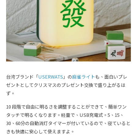
台湾ブランド「
USERWATS
」の
麻雀ライト
も、面白いプレ
ゼントとしてクリスマスのプレゼント交換で盛り上がるは
ず。
10 段階で自由に明るさを調整することができて、簡単ワン
タッチで明るくなります。軽量で、USB充電式。5、15、
30、60分の自動消灯タイマーが付いているので、寝ていると
きも快適に安心して使えますよ。