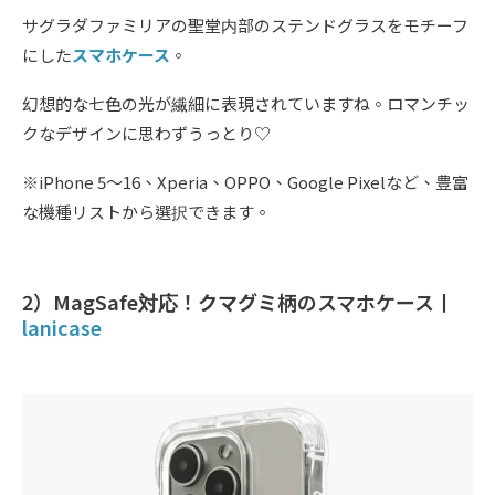
サグラダファミリアの聖堂内部のステンドグラスをモチーフ
にした
スマホケース
。
幻想的な七色の光が繊細に表現されていますね。ロマンチッ
クなデザインに思わずうっとり♡
※iPhone 5〜16、Xperia、OPPO、Google Pixelなど、豊富
な機種リストから選択できます。
2）MagSafe対応！
クマグミ
柄のスマホケース丨
lanicase