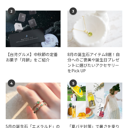
2
3
【台湾グルメ】中秋節の定番
​​8月の誕生石アイテム8選！自
お菓子「月餅」をご紹介
分へのご褒美や誕生日プレゼ
ントに選びたいアクセサリー
をPick UP
4
5
5月の誕生石「エメラルド」の
「夏バテ対策」で暑さを乗り