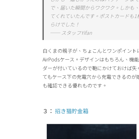
で、届いた瞬間からワクワク。しかも
てくれていたんです。ポストカードも1
らけでした！
── スタッフYifan
白くまの親子が、ちょこんとワンポイント
AirPodsケース。デザインはもちろん、
ダーが付いているので鞄にかけておけば失
てもケース下の充電穴から充電できるのが嬉
も確認できる優れものです。
３：
招き猫貯金箱