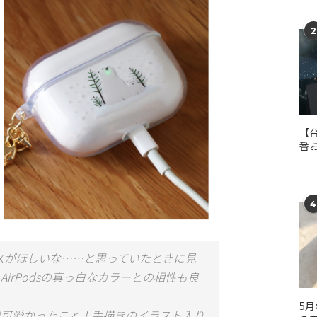
2
【
番
4
いケースがほしいな……と思っていたときに見
irPodsの真っ白なカラーとの相性も良
5
で可愛かったこと！手描きのイラスト入り