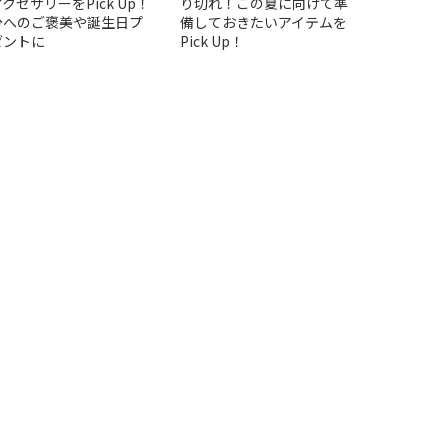
クセサリーをPick Up！
り切れ！この夏に向けて準
分へのご褒美や誕生日プ
備しておきたいアイテムを
ゼントに
Pick Up！