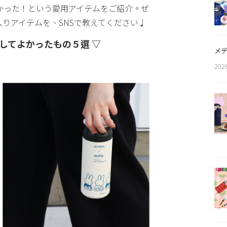
よかった！という愛用アイテムをご紹介。ぜ
に入りアイテムを、SNSで教えてください♩
購入してよかったもの５選 ▽
メデ
202