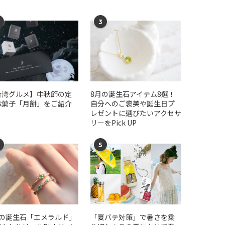
3
台湾グルメ】中秋節の定
​​8月の誕生石アイテム8選！
お菓子「月餅」をご紹介
自分へのご褒美や誕生日プ
レゼントに選びたいアクセサ
リーをPick UP
5
月の誕生石「エメラルド」
「夏バテ対策」で暑さを乗