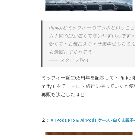
Pinkoiとミッフィーのコラボという
ム！飲み口が広くて使いやすいんです
愛くて、お気に入り。仕事中はもちろ
も活躍してくれそう
── スタッフTina
ミッフィー誕生65周年を記念して、Pinkoi限
miffy」をテーマに、旅行に持っていく
再販も決定したほど！
２：
AirPods Pro & AirPods ケース -白くま親子