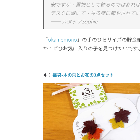
安ですが、置物として飾るのではあれば問
デスクに置いて、見る度に癒やされて
── スタッフSophie
「
okamemono
」の手のひらサイズの貯金
か。ぜひお気に入りの子を見つけたいです
４：
福袋-木の葉とお花の3点セット