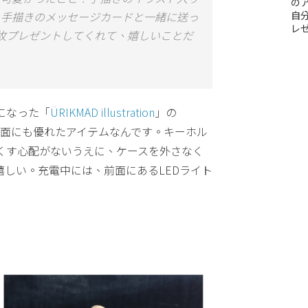
のア
、手描きのメッセージカードと一緒に送っ
自
レ
枚プレゼントしてくれて、嬉しいことだ
になった「
ÜRIKMÄD illustration
」の
機能面にも優れたアイテムなんです。キーホル
くす心配がないうえに、ケースを外さなく
しい。充電中には、前面にあるLEDライト