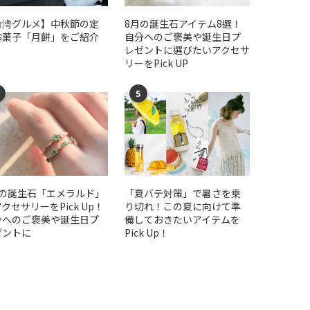
台湾グルメ】中秋節の定
​​8月の誕生石アイテム8選！
お菓子「月餅」をご紹介
自分へのご褒美や誕生日プ
レゼントに選びたいアクセサ
リーをPick UP
5
月の誕生石「エメラルド」
「夏バテ対策」で暑さを乗
クセサリーをPick Up！
り切れ！この夏に向けて準
分へのご褒美や誕生日プ
備しておきたいアイテムを
ゼントに
Pick Up！