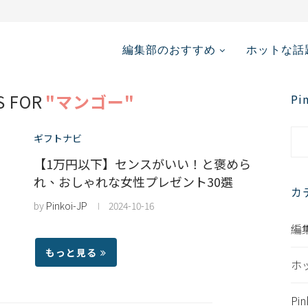
メディア掲載情報...
編集部のおすすめ
ホットな話
S FOR
"マンゴー"
P
ギフトナビ
【1万円以下】センスがいい！と褒めら
れ、おしゃれな女性プレゼント30選
カ
by
Pinkoi-JP
2024-10-16
編
もっと見る
ホ
Pi