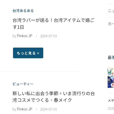
ニ
台湾あるある
台湾ラバーが送る！台湾アイテムで過ご
ホ
す1日
by
Pinkoi-JP
2024-07-01
もっと見る
最
ビューティー
新しい私に出会う季節。いま流行りの台
湾コスメでつくる、春メイク
メデ
202
by
Pinkoi-JP
2024-07-01