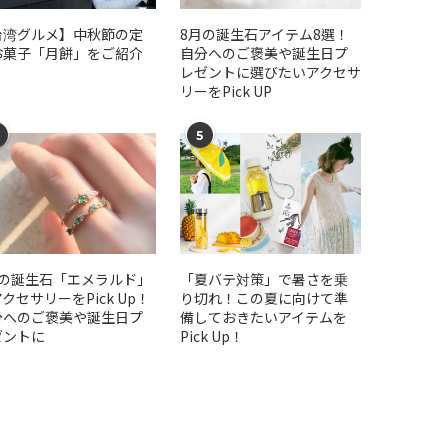
台湾グルメ】中秋節の定
​​8月の誕生石アイテム8選！
お菓子「月餅」をご紹介
自分へのご褒美や誕生日プ
レゼントに選びたいアクセサ
リーをPick UP
5
月の誕生石「エメラルド」
「夏バテ対策」で暑さを乗
クセサリーをPick Up！
り切れ！この夏に向けて準
分へのご褒美や誕生日プ
備しておきたいアイテムを
ゼントに
Pick Up！