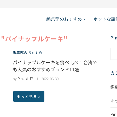
メディア掲載情報...
編集部のおすすめ
ホットな話
"パイナップルケーキ"
P
編集部のおすすめ
パイナップルケーキを食べ比べ！台湾で
も人気のおすすめブランド11選
カ
by
Pinkoi-JP
2022-06-30
編
もっと見る
ホ
Pi