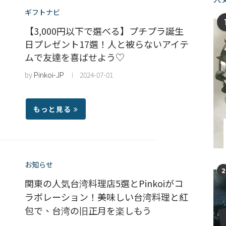
ギフトナビ
【3,000円以下で選べる】プチプラ誕生
日プレゼント17選！人と被らないアイテ
ムで友達を喜ばせよう♡
by
Pinkoi-JP
2024-07-01
もっと見る
お知らせ
2
関東の人気台湾料理店5選とPinkoiがコ
ラボレーション！美味しい台湾料理と紅
包で、台湾の旧正月を楽しもう