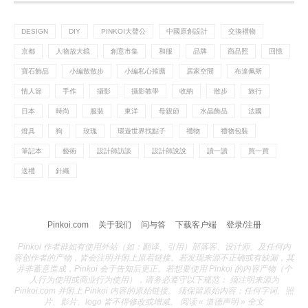
DESIGN
DIY
PINKOI大聲公
中國原創設計
交換禮物
京都
人物放大鏡
創意市集
和服
品牌
商品照
回憶
寶石飾品
小編散散步
小編私心推薦
居家空間
布達佩斯
情人節
手作
攝影
攝影教學
收納
散步
旅行
日本
時尚
服裝
東洋
母親節
水晶飾品
法國
燈具
狗
玫瑰
環遊世界找點子
禮物
禮物包裝
筆記本
藝術
設計師訪談
設計師說說
讀一讀
買一買
送禮
針織
Pinkoi.com
关于我们
问与答
下载客户端
登录/注册
Pinkoi 作者群如有使用外站（如：翻译、引用）部落客、设计师、及任何内
容创作者的产物，皆会注明并附上原着链接。若发现来源不正确或有缺漏，其
并非蓄意造成，Pinkoi 会于告知后更正。若想要使用 Pinkoi 的内容产物（个
人行为使用或商业行为使用），请务必遵守以下规范： 须注明来源为
Pinkoi.com 并附上 Pinkoi 内容的原始链接。 须保留原始内容；任何字词、照
片、影片、logo 皆不得修改或增减。 阅读 « 道德声明 » 全文