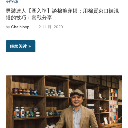
专栏作家
男裝達人【圈入準】談棉褲穿搭：用棉質束口褲混
搭的技巧＋實戰分享
by
Chainloop
2 11 月, 2020
继续阅读