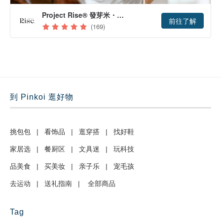
到 Pinkoi 逛好物
挑包包
|
看饰品
|
逛穿搭
|
找好鞋
家居选
|
餐厨区
|
文具迷
|
玩科技
品美食
|
买美妆
|
亲子乐
|
宠毛孩
去运动
|
送礼指南
|
全部商品
Tag