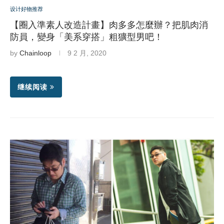
设计好物推荐
【圈入準素人改造計畫】肉多多怎麼辦？把肌肉消
防員，變身「美系穿搭」粗獷型男吧！
by
Chainloop
9 2 月, 2020
继续阅读